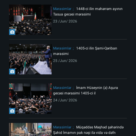
Mərasimlər
1448-ci ilin məhərrəm ayının
Tasua gecəsi mərasimi
23 /Jun/ 2026
Mərasimlər
1405-ci ilin Şami-Qəriban
mərasimi
25 /Jun/ 2026
Mərasimlər
İmam Hüseynin (ə) Aşura
gecəsi mərasimi 1405-ci il
24 /Jun/ 2026
Mərasimlər
Müqəddəs Məşhəd şəhərində
Şəhid İmamın pak nəşi ilə vida və dəfn