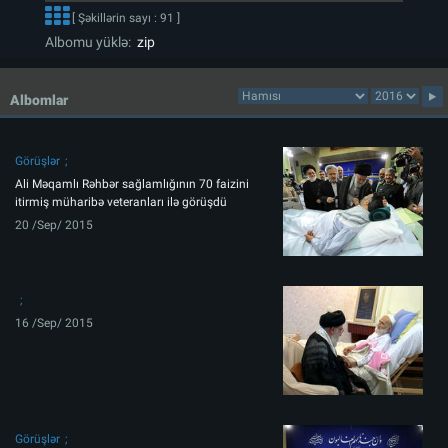
[ Şəkillərin sayı : 91 ]
Albomu yüklə:
zip
Albomlar
Görüşlər
Ali Məqamlı Rəhbər sağlamlığının 70 faizini
itirmiş müharibə veteranları ilə görüşdü
20 /Sep/ 2015
16 /Sep/ 2015
Görüşlər