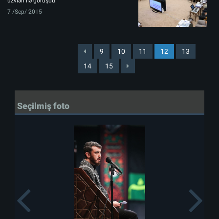
üzvləri ilə görüşdü
7 /Sep/ 2015
9
10
11
12
13
14
15
Seçilmiş foto
Previous