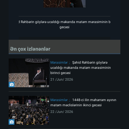
Şəhid Rəhbərin göylərə ucaldığı məkanda matəm mərasiminin birinci
Şəhi
gecəsi
Ən çox izlənənlər
Mərasimlər
Şəhid Rəhbərin göylərə
ucaldığı məkanda matəm mərasiminin
birinci gecəsi
21 /Jun/ 2026
Mərasimlər
1448-ci ilin məhərrəm ayının
matəm məclislərinin ikinci gecəsi
22 /Jun/ 2026