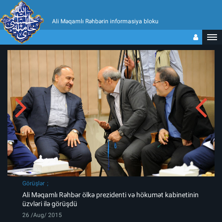
Ali Məqamlı Rəhbərin informasiya bloku
Görüşlər
Ali Məqamlı Rəhbər ölkə prezidenti və hökumət kabinetinin
üzvləri ilə görüşdü
26 /Aug/ 2015