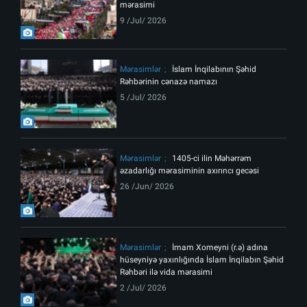
mərasimi
9 /Jul/ 2026
Mərasimlər
İslam İnqilabının Şəhid
Rəhbərinin cənazə namazı
5 /Jul/ 2026
Mərasimlər
1405-ci ilin Məhərrəm
əzadarlığı mərasiminin axırıncı gecəsi
26 /Jun/ 2026
Mərasimlər
İmam Xomeyni (r.ə) adına
hüseyniyə yaxınlığında İslam İnqilabın Şəhid
Rəhbəri ilə vida mərasimi
2 /Jul/ 2026