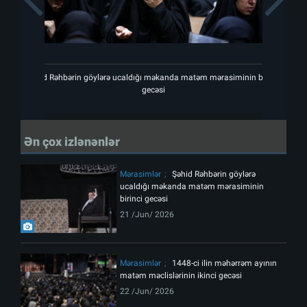
Şəhid Rəhbərin göylərə ucaldığı məkanda matəm mərasiminin birinci
Şəhi
gecəsi
Ən çox izlənənlər
Mərasimlər
Şəhid Rəhbərin göylərə
ucaldığı məkanda matəm mərasiminin
birinci gecəsi
21 /Jun/ 2026
Mərasimlər
1448-ci ilin məhərrəm ayının
matəm məclislərinin ikinci gecəsi
22 /Jun/ 2026