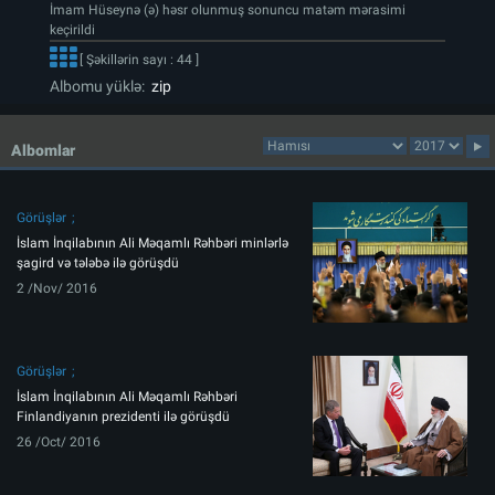
İmam Hüseynə (ə) həsr olunmuş sonuncu matəm mərasimi
keçirildi
[ Şəkillərin sayı : 44 ]
Albomu yüklə:
zip
Albomlar
Görüşlər
İslam İnqilabının Ali Məqamlı Rəhbəri minlərlə
şagird və tələbə ilə görüşdü
2 /Nov/ 2016
Görüşlər
İslam İnqilabının Ali Məqamlı Rəhbəri
Finlandiyanın prezidenti ilə görüşdü
26 /Oct/ 2016