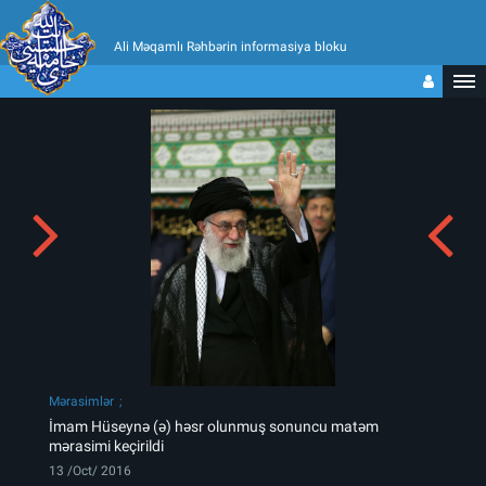
Ali Məqamlı Rəhbərin informasiya bloku
Mərasimlər
İmam Hüseynə (ə) həsr olunmuş sonuncu matəm
mərasimi keçirildi
13 /Oct/ 2016