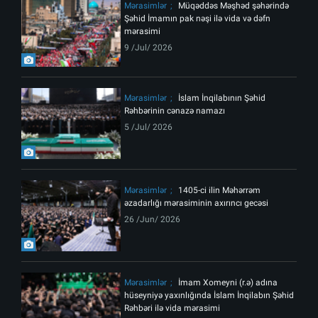
Mərasimlər
Müqəddəs Məşhəd şəhərində
Şəhid İmamın pak nəşi ilə vida və dəfn
mərasimi
9 /Jul/ 2026
Mərasimlər
İslam İnqilabının Şəhid
Rəhbərinin cənazə namazı
5 /Jul/ 2026
Mərasimlər
1405-ci ilin Məhərrəm
əzadarlığı mərasiminin axırıncı gecəsi
26 /Jun/ 2026
Mərasimlər
İmam Xomeyni (r.ə) adına
hüseyniyə yaxınlığında İslam İnqilabın Şəhid
Rəhbəri ilə vida mərasimi