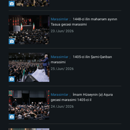
Mərasimlər
1448-ci ilin məhərrəm ayının
Tasua gecəsi mərasimi
23 /Jun/ 2026
Mərasimlər
1405-ci ilin Şami-Qəriban
mərasimi
25 /Jun/ 2026
Mərasimlər
İmam Hüseynin (ə) Aşura
gecəsi mərasimi 1405-ci il
24 /Jun/ 2026