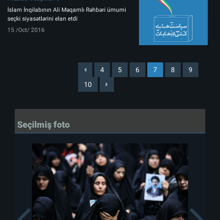
İslam İnqilabının Ali Məqamlı Rəhbəri ümumi
seçki siyasətlərini elan etdi
15 /Oct/ 2016
4
5
6
7
8
9
10
Seçilmiş foto
Previous