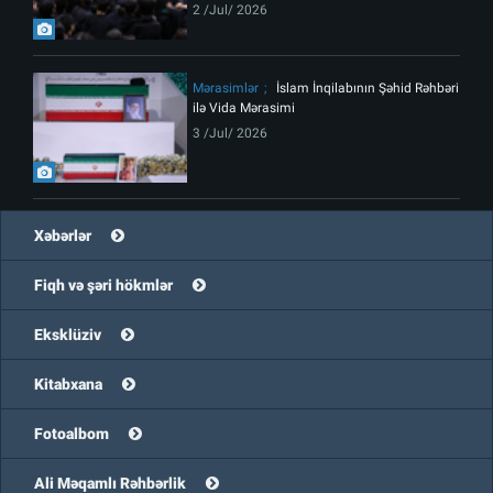
2 /Jul/ 2026
Mərasimlər
İslam İnqilabının Şəhid Rəhbəri
ilə Vida Mərasimi
3 /Jul/ 2026
Xəbərlər
Fiqh və şəri hökmlər
Eksklüziv
Kitabxana
Fotoalbom
Ali Məqamlı Rəhbərlik