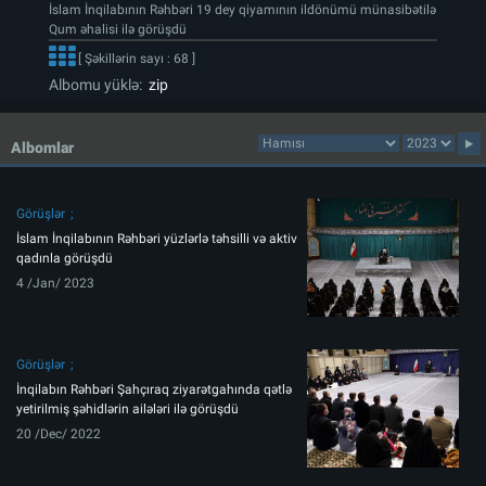
İslam İnqilabının Rəhbəri 19 dey qiyamının ildönümü münasibətilə
Qum əhalisi ilə görüşdü
[ Şəkillərin sayı : 68 ]
Albomu yüklə:
zip
Albomlar
Görüşlər
İslam İnqilabının Rəhbəri yüzlərlə təhsilli və aktiv
qadınla görüşdü
4 /Jan/ 2023
Görüşlər
İnqilabın Rəhbəri Şahçıraq ziyarətgahında qətlə
yetirilmiş şəhidlərin ailələri ilə görüşdü
20 /Dec/ 2022