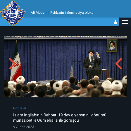
Ali Məqamlı Rəhbərin informasiya bloku
Görüşlər
İslam İnqilabının Rəhbəri 19 dey qiyamının ildönümü
münasibətilə Qum əhalisi ilə görüşdü
9 /Jan/ 2023