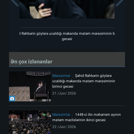
Şəhid Rəhbərin göylərə ucaldığı məkanda matəm mərasiminin birinci
Şəhid 
gecəsi
Ən çox izlənənlər
Mərasimlər
Şəhid Rəhbərin göylərə
ucaldığı məkanda matəm mərasiminin
birinci gecəsi
21 /Jun/ 2026
Mərasimlər
1448-ci ilin məhərrəm ayının
matəm məclislərinin ikinci gecəsi
22 /Jun/ 2026