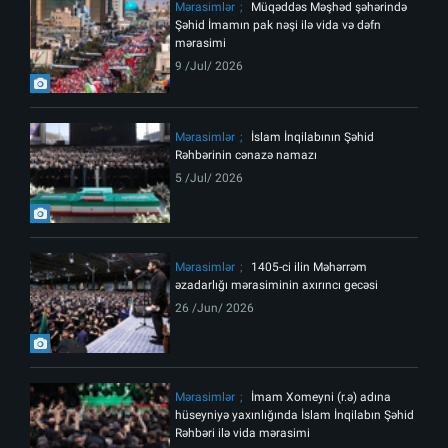
Mərasimlər
Müqəddəs Məşhəd şəhərində
Şəhid İmamın pak nəşi ilə vida və dəfn
mərasimi
9 /Jul/ 2026
Mərasimlər
İslam İnqilabının Şəhid
Rəhbərinin cənazə namazı
5 /Jul/ 2026
Mərasimlər
1405-ci ilin Məhərrəm
əzadarlığı mərasiminin axırıncı gecəsi
26 /Jun/ 2026
Mərasimlər
İmam Xomeyni (r.ə) adına
hüseyniyə yaxınlığında İslam İnqilabın Şəhid
Rəhbəri ilə vida mərasimi