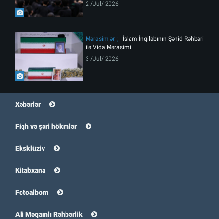
2 /Jul/ 2026
Mərasimlər
İslam İnqilabının Şəhid Rəhbəri
ilə Vida Mərasimi
3 /Jul/ 2026
Xəbərlər
Fiqh və şəri hökmlər
Eksklüziv
Kitabxana
Fotoalbom
Ali Məqamlı Rəhbərlik