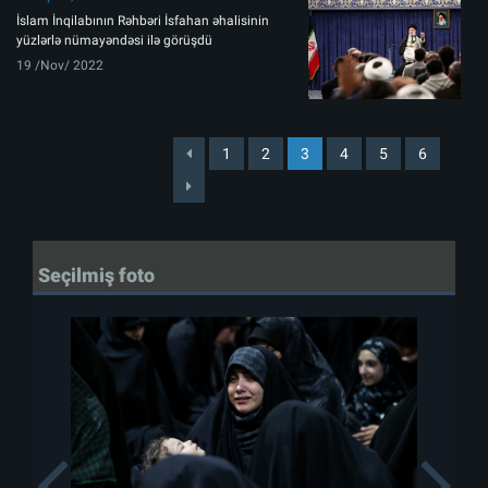
İslam İnqilabının Rəhbəri İsfahan əhalisinin
yüzlərlə nümayəndəsi ilə görüşdü
19 /Nov/ 2022
1
2
3
4
5
6
Seçilmiş foto
Previous