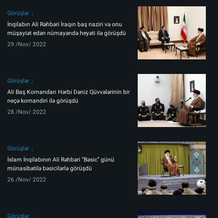
Görüşlər
İnqilabın Ali Rəhbəri İraqın baş naziri və onu
müşayiət edən nümayəndə heyəti ilə görüşdü
29 /Nov/ 2022
Görüşlər
Ali Baş Komandan Hərbi Dəniz Qüvvələrinin bir
neçə komandiri ilə görüşdü
28 /Nov/ 2022
Görüşlər
İslam İnqilabının Ali Rəhbəri “Bəsic” günü
münasibətilə bəsicilərlə görüşdü
26 /Nov/ 2022
Görüşlər