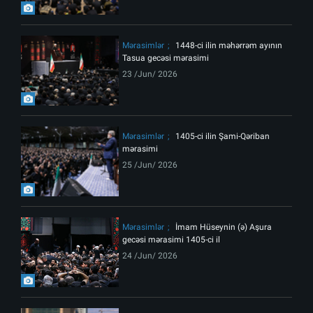
Mərasimlər
1448-ci ilin məhərrəm ayının
Tasua gecəsi mərasimi
23 /Jun/ 2026
Mərasimlər
1405-ci ilin Şami-Qəriban
mərasimi
25 /Jun/ 2026
Mərasimlər
İmam Hüseynin (ə) Aşura
gecəsi mərasimi 1405-ci il
24 /Jun/ 2026