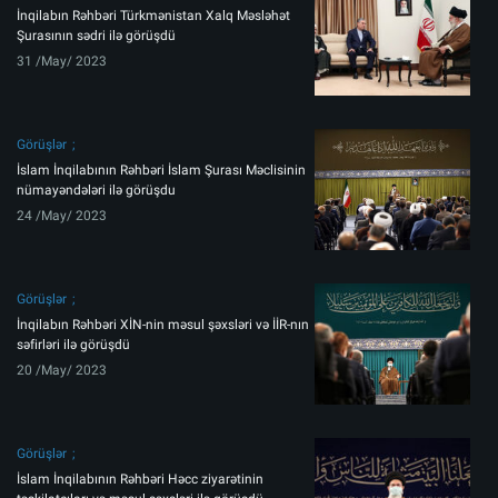
İnqilabın Rəhbəri Türkmənistan Xalq Məsləhət
Şurasının sədri ilə görüşdü
31 /May/ 2023
Görüşlər
İslam İnqilabının Rəhbəri İslam Şurası Məclisinin
nümayəndələri ilə görüşdu
24 /May/ 2023
Görüşlər
İnqilabın Rəhbəri XİN-nin məsul şəxsləri və İİR-nın
səfirləri ilə görüşdü
20 /May/ 2023
Görüşlər
İslam İnqilabının Rəhbəri Həcc ziyarətinin