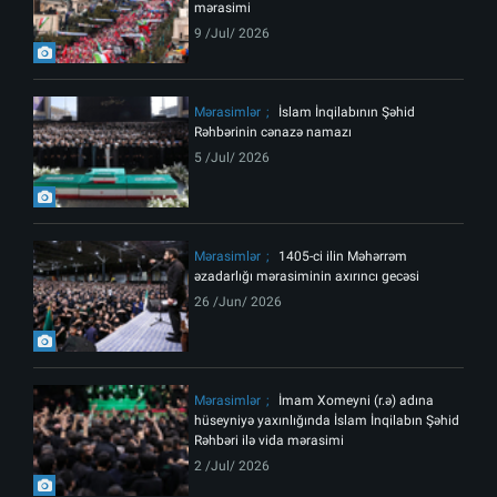
mərasimi
9 /Jul/ 2026
Mərasimlər
İslam İnqilabının Şəhid
Rəhbərinin cənazə namazı
5 /Jul/ 2026
Mərasimlər
1405-ci ilin Məhərrəm
əzadarlığı mərasiminin axırıncı gecəsi
26 /Jun/ 2026
Mərasimlər
İmam Xomeyni (r.ə) adına
hüseyniyə yaxınlığında İslam İnqilabın Şəhid
Rəhbəri ilə vida mərasimi
2 /Jul/ 2026