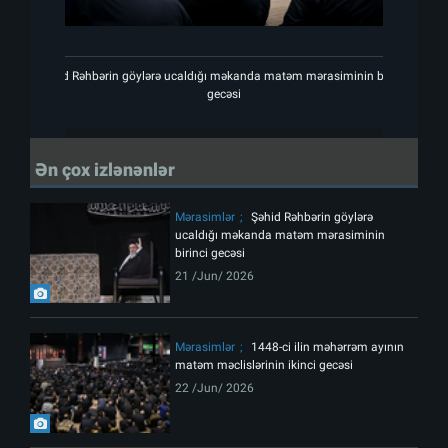
Şəhid Rəhbərin göylərə ucaldığı məkanda matəm mərasiminin birinci
Şəhid
gecəsi
Ən çox izlənənlər
Mərasimlər
Şəhid Rəhbərin göylərə
ucaldığı məkanda matəm mərasiminin
birinci gecəsi
21 /Jun/ 2026
Mərasimlər
1448-ci ilin məhərrəm ayının
matəm məclislərinin ikinci gecəsi
22 /Jun/ 2026