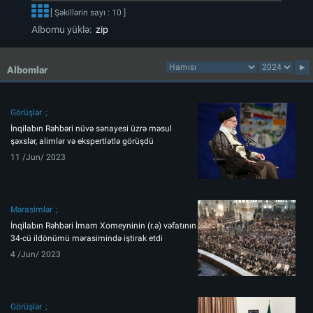
[ Şəkillərin sayı : 10 ]
Albomu yüklə:
zip
Albomlar
Görüşlər
İnqilabın Rəhbəri nüvə sənayesi üzrə məsul
şəxslər, alimlər və ekspertlətlə görüşdü
11 /Jun/ 2023
Mərasimlər
İnqilabın Rəhbəri İmam Xomeyninin (r.ə) vəfatının
34-cü ildönümü mərasimində iştirak etdi
4 /Jun/ 2023
Görüşlər