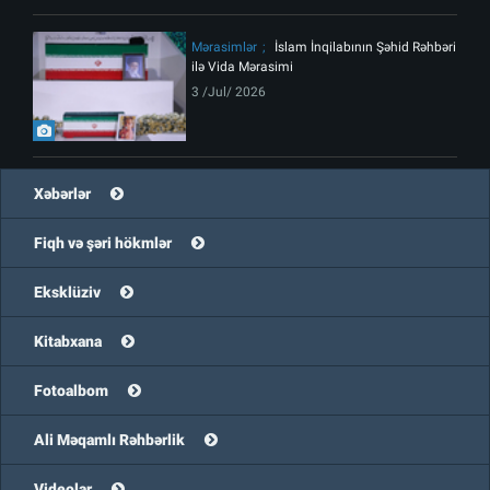
Mərasimlər
İslam İnqilabının Şəhid Rəhbəri
ilə Vida Mərasimi
3 /Jul/ 2026
Xəbərlər
Fiqh və şəri hökmlər
Eksklüziv
Kitabxana
Fotoalbom
Ali Məqamlı Rəhbərlik
Videolar