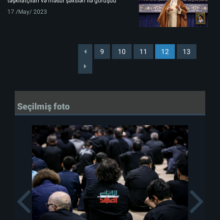
təşkilatçıları və məsul şəxsləri ilə görüşdü
17 /May/ 2023
9
10
11
12
13
Seçilmiş foto
Previous