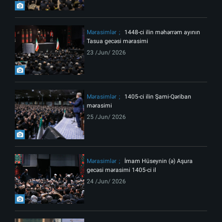
Mərasimlər
1448-ci ilin məhərrəm ayının
Tasua gecəsi mərasimi
23 /Jun/ 2026
Mərasimlər
1405-ci ilin Şami-Qəriban
mərasimi
25 /Jun/ 2026
Mərasimlər
İmam Hüseynin (ə) Aşura
gecəsi mərasimi 1405-ci il
24 /Jun/ 2026