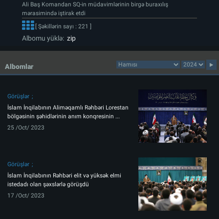
Ali Baş Komandan SQ-in müdavimlərinin birgə buraxılış
mərasimində iştirak etdi
[ Şəkillərin sayı : 221 ]
Albomu yüklə:
zip
Albomlar
Görüşlər
İslam İnqilabının Aliməqamlı Rəhbəri Lorestan
bölgəsinin şəhidlərinin anım konqresinin ...
25 /Oct/ 2023
Görüşlər
İslam İnqilabının Rəhbəri elit və yüksək elmi
istedadı olan şəxslərlə görüşdü
17 /Oct/ 2023