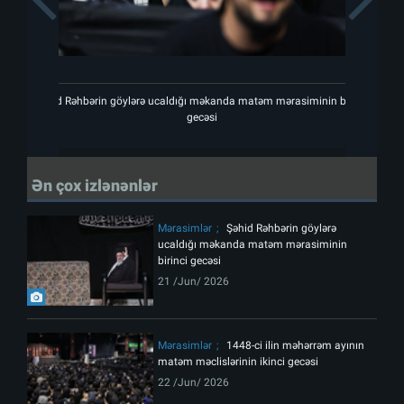
Şəhid Rəhbərin göylərə ucaldığı məkanda matəm mərasiminin birinci
Şəhid
gecəsi
Ən çox izlənənlər
Mərasimlər
Şəhid Rəhbərin göylərə
ucaldığı məkanda matəm mərasiminin
birinci gecəsi
21 /Jun/ 2026
Mərasimlər
1448-ci ilin məhərrəm ayının
matəm məclislərinin ikinci gecəsi
22 /Jun/ 2026