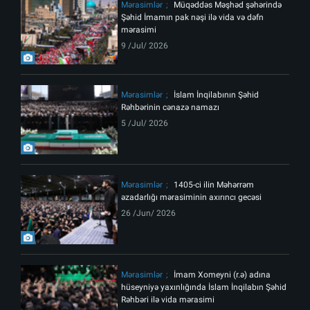
Mərasimlər
Müqəddəs Məşhəd şəhərində
Şəhid İmamın pak nəşi ilə vida və dəfn
mərasimi
9 /Jul/ 2026
Mərasimlər
İslam İnqilabının Şəhid
Rəhbərinin cənazə namazı
5 /Jul/ 2026
Mərasimlər
1405-ci ilin Məhərrəm
əzadarlığı mərasiminin axırıncı gecəsi
26 /Jun/ 2026
Mərasimlər
İmam Xomeyni (r.ə) adına
hüseyniyə yaxınlığında İslam İnqilabın Şəhid
Rəhbəri ilə vida mərasimi