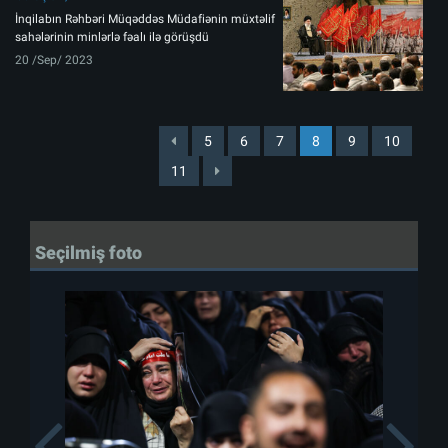
İnqilabın Rəhbəri Müqəddəs Müdafiənin müxtəlif
sahələrinin minlərlə fəalı ilə görüşdü
20 /Sep/ 2023
5
6
7
8
9
10
11
Seçilmiş foto
Previous