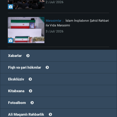
2 /Jul/ 2026
Mərasimlər
İslam İnqilabının Şəhid Rəhbəri
ilə Vida Mərasimi
3 /Jul/ 2026
Xəbərlər
Fiqh və şəri hökmlər
Eksklüziv
Kitabxana
Fotoalbom
Ali Məqamlı Rəhbərlik