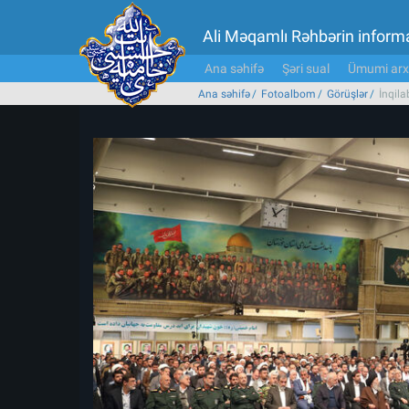
Ali Məqamlı Rəhbərin inform
Ana səhifə
Şəri sual
Ümumi arx
Ana səhifə
Fotoalbom
Görüşlər
İnqila