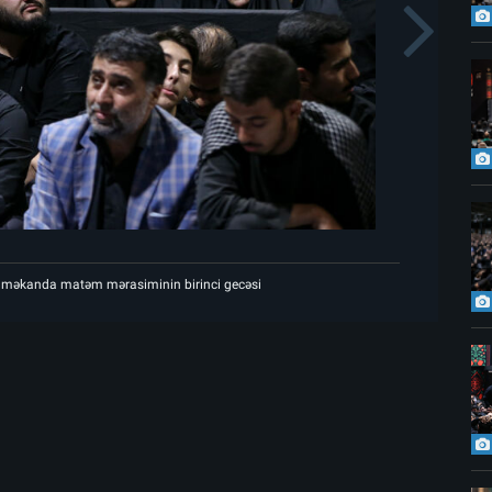
s
N
 məkanda matəm mərasiminin birinci gecəsi