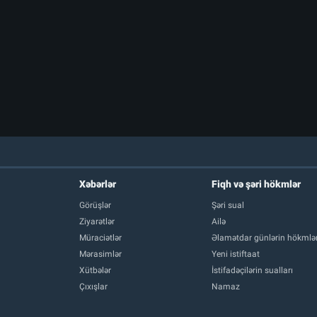
Xəbərlər
Fiqh və şəri hökmlər
Görüşlər
Şəri sual
Ziyarətlər
Ailə
Müraciətlər
Əlamətdar günlərin hökmlər
Mərasimlər
Yeni istiftaat
Xütbələr
İstifadəçilərin sualları
Çıxışlar
Namaz