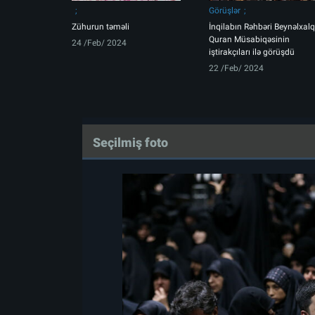
Görüşlər
Zühurun təməli
İnqilabın Rəhbəri Beynəlxalq
Quran Müsabiqəsinin
24 /Feb/ 2024
iştirakçıları ilə görüşdü
22 /Feb/ 2024
Seçilmiş foto