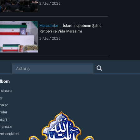
2 /Jul/ 2026
Mərasimlər
İslam İnqilabının Şəhid
Rəhbəri ilə Vida Mərasimi
3 /Jul/ 2026
albom
 siması
ər
ələr
mlər
şçısı
namazı
nt seçkiləri