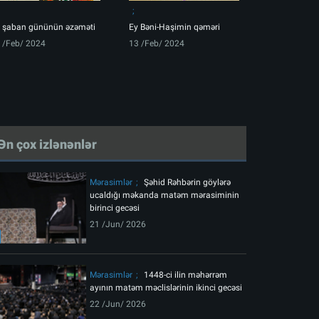
 şaban gününün əzəməti
Ey Bəni-Haşimin qəməri
 /Feb/ 2024
13 /Feb/ 2024
Ən çox izlənənlər
Mərasimlər
Şəhid Rəhbərin göylərə
ucaldığı məkanda matəm mərasiminin
birinci gecəsi
21 /Jun/ 2026
Mərasimlər
1448-ci ilin məhərrəm
ayının matəm məclislərinin ikinci gecəsi
22 /Jun/ 2026