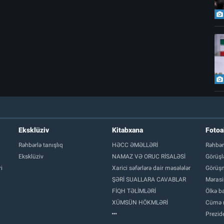
Eksklüziv
Kitabxana
Foto
Rəhbərlə tanışlıq
HƏCC ƏMƏLLƏRİ
Rəhbər
Eksklüziv
NAMAZ VƏ ORUC RİSALƏSİ
Görüşl
i
Xarici səfərlərə dair məsələlər
Görüşm
ŞƏRİ SUALLARA CAVABLAR
Mərasi
FİQH TƏLİMLƏRİ
Ölkə ba
XÜMSÜN HÖKMLƏRİ
Cümə 
Prezide