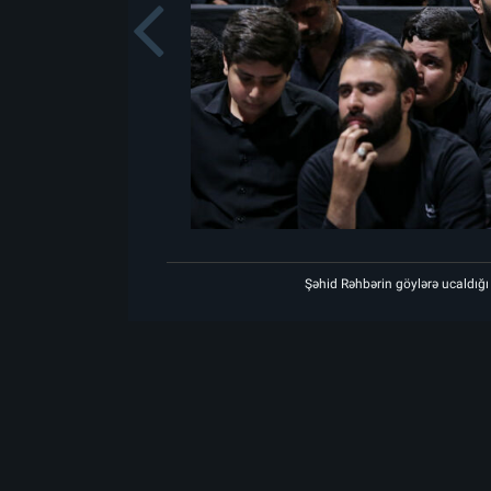
Previou
Şəhid Rəhbərin göylərə ucaldığı