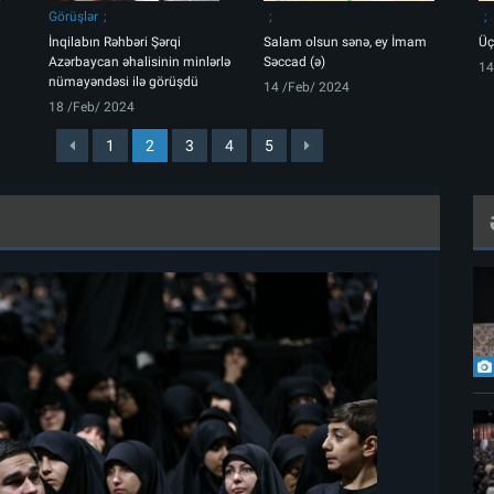
Görüşlər
İnqilabın Rəhbəri Şərqi
Salam olsun sənə, ey İmam
Üç
Azərbaycan əhalisinin minlərlə
Səccad (ə)
14
nümayəndəsi ilə görüşdü
14 /Feb/ 2024
18 /Feb/ 2024
1
2
3
4
5