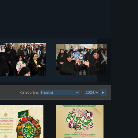
Kateqoriya:
İl: