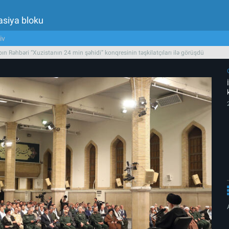
asiya bloku
iv
bın Rəhbəri “Xuzistanın 24 min şəhidi” konqresinin təşkilatçıları ilə görüşdü