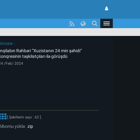
Görüşlər
İnqilabın Rəhbəri “Xuzistanın 24 min şəhidi”
konqresinin təşkilatçıları ilə görüşdü
24 /Feb/ 2024
[ Şəkillərin sayı : 62 ]
Albomu yüklə:
zip