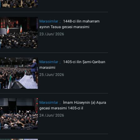
ext
Mərasimlər
1448-ci ilin məhərrəm
ayının Tasua gecəsi mərasimi
23 /Jun/ 2026
Mərasimlər
1405-ci ilin Şami-Qəriban
mərasimi
25 /Jun/ 2026
Şəhid Rəhbərin göylərə ucaldığı məkanda matəm mərasiminin bir
Mərasimlər
İmam Hüseynin (ə) Aşura
gecəsi mərasimi 1405-ci il
24 /Jun/ 2026