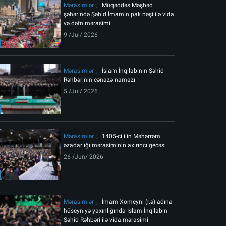
Mərasimlər
Müqəddəs Məşhəd
şəhərində Şəhid İmamın pak nəşi ilə vida
və dəfn mərasimi
9 /Jul/ 2026
Mərasimlər
İslam İnqilabının Şəhid
Rəhbərinin cənazə namazı
5 /Jul/ 2026
Mərasimlər
1405-ci ilin Məhərrəm
əzadarlığı mərasiminin axırıncı gecəsi
26 /Jun/ 2026
Mərasimlər
İmam Xomeyni (r.ə) adına
hüseyniyə yaxınlığında İslam İnqilabın
Şəhid Rəhbəri ilə vida mərasimi