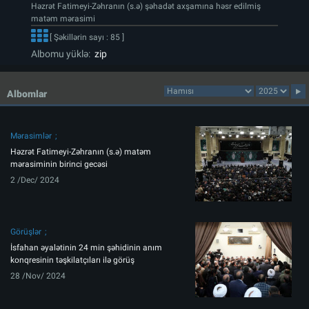
Həzrət Fatimeyi-Zəhranın (s.ə) şəhadət axşamına həsr edilmiş
matəm mərasimi
[ Şəkillərin sayı : 85 ]
Albomu yüklə:
zip
Albomlar
Mərasimlər
Həzrət Fatimeyi-Zəhranın (s.ə) matəm
mərasiminin birinci gecəsi
2 /Dec/ 2024
Görüşlər
İsfahan əyalətinin 24 min şəhidinin anım
konqresinin təşkilatçıları ilə görüş
28 /Nov/ 2024