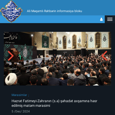
Ali Məqamlı Rəhbərin informasiya bloku
Mərasimlər
Həzrət Fatimeyi-Zəhranın (s.ə) şəhadət axşamına həsr
edilmiş matəm mərasimi
5 /Dec/ 2024