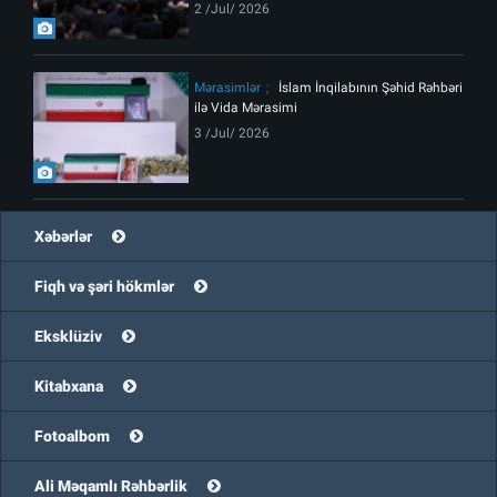
2 /Jul/ 2026
Mərasimlər
İslam İnqilabının Şəhid Rəhbəri
ilə Vida Mərasimi
3 /Jul/ 2026
Xəbərlər
Fiqh və şəri hökmlər
Eksklüziv
Kitabxana
Fotoalbom
Ali Məqamlı Rəhbərlik