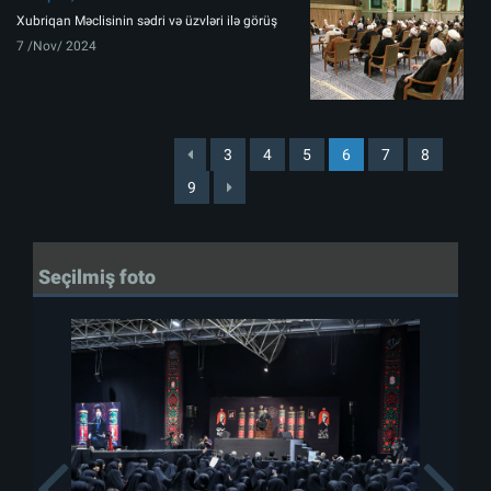
Xubriqan Məclisinin sədri və üzvləri ilə görüş
7 /Nov/ 2024
3
4
5
6
7
8
9
Seçilmiş foto
Previous