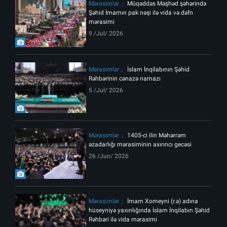
Mərasimlər
Müqəddəs Məşhəd şəhərində
Şəhid İmamın pak nəşi ilə vida və dəfn
mərasimi
9 /Jul/ 2026
Mərasimlər
İslam İnqilabının Şəhid
Rəhbərinin cənazə namazı
5 /Jul/ 2026
Mərasimlər
1405-ci ilin Məhərrəm
əzadarlığı mərasiminin axırıncı gecəsi
26 /Jun/ 2026
Mərasimlər
İmam Xomeyni (r.ə) adına
hüseyniyə yaxınlığında İslam İnqilabın Şəhid
Rəhbəri ilə vida mərasimi