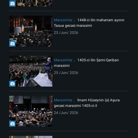
Mərasimlər
1448-ci ilin məhərrəm ayının
Tasua gecəsi mərasimi
23 /Jun/ 2026
Mərasimlər
1405-ci ilin Şami-Qəriban
mərasimi
25 /Jun/ 2026
Mərasimlər
İmam Hüseynin (ə) Aşura
gecəsi mərasimi 1405-ci il
24 /Jun/ 2026