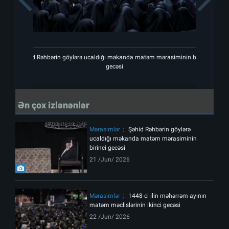
Şəhid Rəhbərin göylərə ucaldığı məkanda matəm mərasiminin birinci
Şəhid
gecəsi
Ən çox izlənənlər
Mərasimlər
Şəhid Rəhbərin göylərə
ucaldığı məkanda matəm mərasiminin
birinci gecəsi
21 /Jun/ 2026
Mərasimlər
1448-ci ilin məhərrəm ayının
matəm məclislərinin ikinci gecəsi
22 /Jun/ 2026