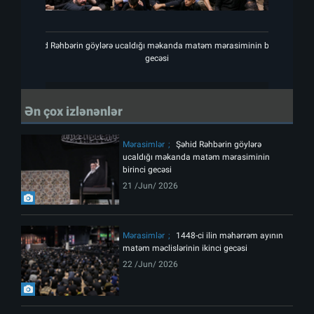
Şəhid Rəhbərin göylərə ucaldığı məkanda matəm mərasiminin birinci
Şəhi
gecəsi
Ən çox izlənənlər
Mərasimlər
Şəhid Rəhbərin göylərə
ucaldığı məkanda matəm mərasiminin
birinci gecəsi
21 /Jun/ 2026
Mərasimlər
1448-ci ilin məhərrəm ayının
matəm məclislərinin ikinci gecəsi
22 /Jun/ 2026