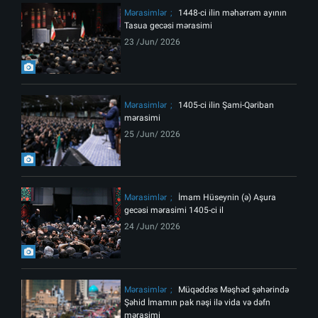
Mərasimlər
1448-ci ilin məhərrəm ayının
Tasua gecəsi mərasimi
23 /Jun/ 2026
Mərasimlər
1405-ci ilin Şami-Qəriban
mərasimi
25 /Jun/ 2026
Mərasimlər
İmam Hüseynin (ə) Aşura
gecəsi mərasimi 1405-ci il
24 /Jun/ 2026
Mərasimlər
Müqəddəs Məşhəd şəhərində
Şəhid İmamın pak nəşi ilə vida və dəfn
mərasimi