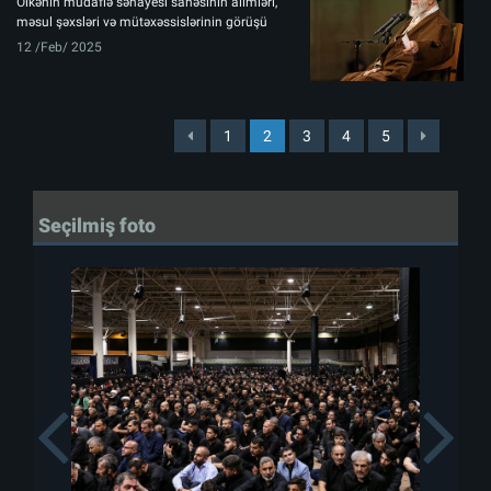
Ölkənin müdafiə sənayesi sahəsinin alimləri,
məsul şəxsləri və mütəxəssislərinin görüşü
12 /Feb/ 2025
1
2
3
4
5
Seçilmiş foto
Previous