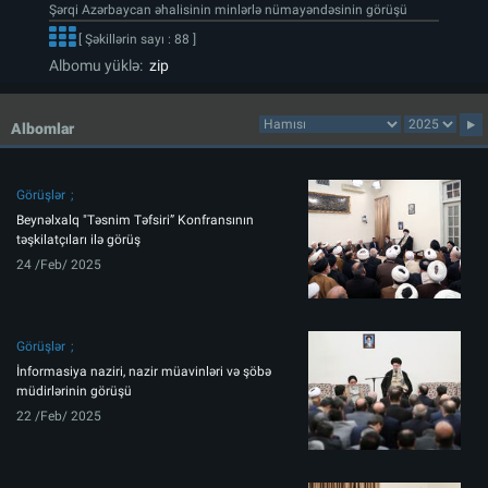
Şərqi Azərbaycan əhalisinin minlərlə nümayəndəsinin görüşü
[ Şəkillərin sayı : 88 ]
Albomu yüklə:
zip
Albomlar
Görüşlər
Beynəlxalq "Təsnim Təfsiri” Konfransının
təşkilatçıları ilə görüş
24 /Feb/ 2025
Görüşlər
İnformasiya naziri, nazir müavinləri və şöbə
müdirlərinin görüşü
22 /Feb/ 2025