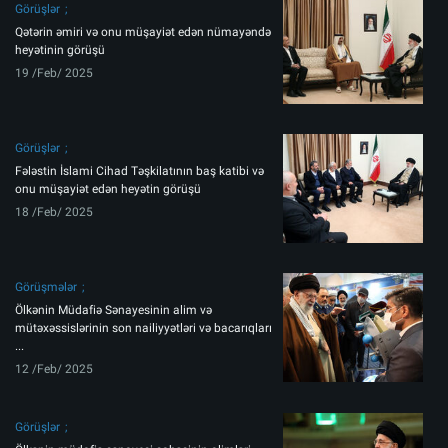
Görüşlər
Qətərin əmiri və onu müşayiət edən nümayəndə
heyətinin görüşü
19 /Feb/ 2025
Görüşlər
Fələstin İslami Cihad Təşkilatının baş katibi və
onu müşayiət edən heyətin görüşü
18 /Feb/ 2025
Görüşmələr
Ölkənin Müdafiə Sənayesinin alim və
mütəxəssislərinin son nailiyyətləri və bacarıqları
...
12 /Feb/ 2025
Görüşlər