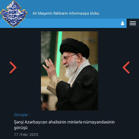
Ali Məqamlı Rəhbərin informasiya bloku
Görüşlər
Şərqi Azərbaycan əhalisinin minlərlə nümayəndəsinin
görüşü
17 /Feb/ 2025