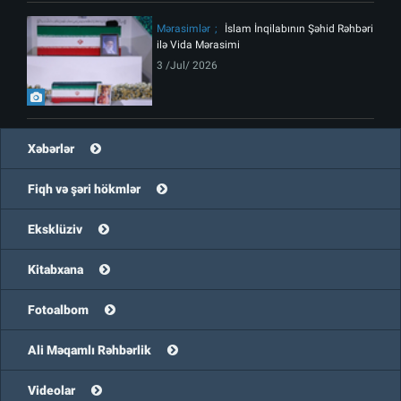
Mərasimlər
İslam İnqilabının Şəhid Rəhbəri
ilə Vida Mərasimi
3 /Jul/ 2026
Xəbərlər
Fiqh və şəri hökmlər
Eksklüziv
Kitabxana
Fotoalbom
Ali Məqamlı Rəhbərlik
Videolar