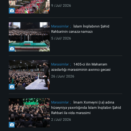
9 /Jul/ 2026
Mərasimlər
İslam İnqilabının Şəhid
Rəhbərinin cənazə namazı
5 /Jul/ 2026
Mərasimlər
1405-ci ilin Məhərrəm
əzadarlığı mərasiminin axırıncı gecəsi
26 /Jun/ 2026
Mərasimlər
İmam Xomeyni (r.ə) adına
hüseyniyə yaxınlığında İslam İnqilabın Şəhid
Rəhbəri ilə vida mərasimi
2 /Jul/ 2026