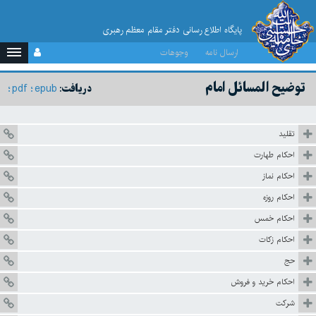
پایگاه اطلاع رسانی دفتر مقام معظم رهبری
ارسال نامه
وجوهات
توضيح المسائل امام
pdf
epub
دریافت:
تقليد
احكام طهارت
احكام نماز
احكام روزه
احكام خمس
احكام زكات
حج
احكام خريد و فروش
شركت