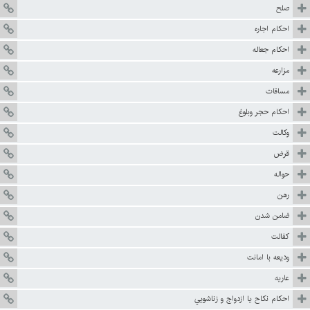
صلح
احكام اجاره
احکام جعاله
مزارعه
مساقات
احكام حجر وبلوغ
وكالت
قرض
حواله
رهن
ضامن شدن
كفالت
وديعه با امانت
عاريه
احكام نكاح يا ازدواج و زناشويي