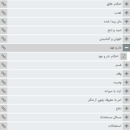
احكام طلاق
غصب
مال پيدا شده
صيد و ذبح
خوردن و آشاميدن
نذر و عهد
احكام نذر و عهد
قسم
وقف
وصيت
ارث يا ميراث
امر به معروف ونهي از منكر
دفاع
مسائل مستحدثه
استفتائات