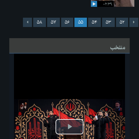
۰۲:۳۹
۵۸
۵۷
۵۶
۵۵
۵۴
۵۳
۵۲
منتخب
پخش