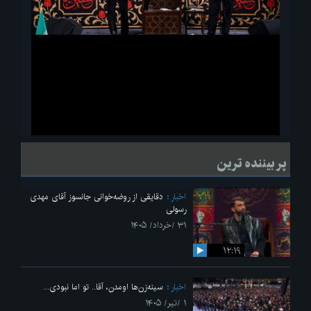
ویدیو
لحظاتی از قرائت زیارت اربعین امام حسین(ع) در مراسم عزاداری هیئات
پر بیننده ترین
دانشجویی
اخبار
دقایقی از روضه‌خوانی جانسوز آقای مهدی
رسولی
۳۱ /خرداد/ ۱۴۰۵
۱۲:۱۹
اخبار
سینه‌زن‌ها اومدن،‌ آقا.. تو اما نبودی...
۱ /تیر/ ۱۴۰۵