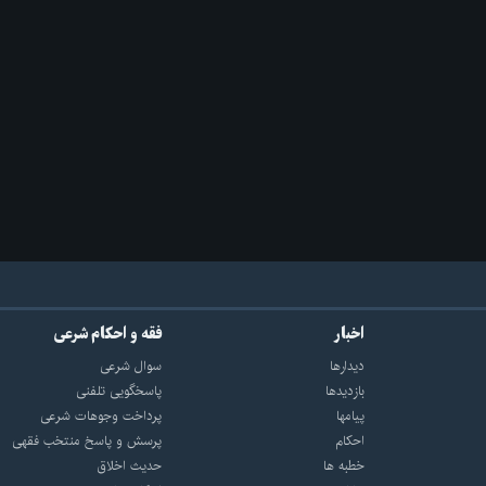
اخبار
فقه و احکام شرعی
دیدارها
سوال شرعی
بازديدها
پاسخگویی تلفنی
پيامها
پرداخت وجوهات شرعی
احكام
پرسش و پاسخ منتخب فقهی
خطبه ها
حدیث اخلاق