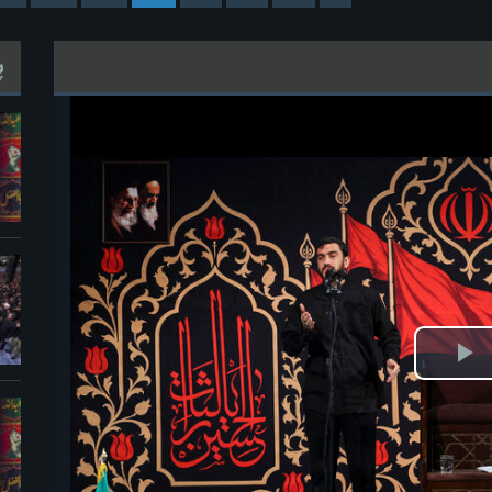
پ
خش
ویدیو