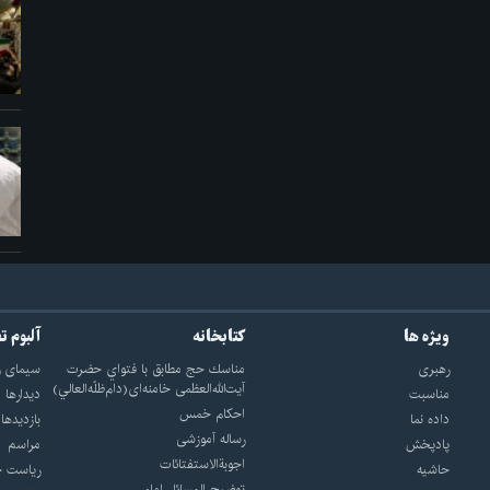
ویژه ها
کتابخانه
آلبوم ت
رهبری
مناسك حج مطابق با فتواي حضرت
سيماى ر
آيت‌الله‌العظمى خامنه‌اى(دام‌ظلّه‌العالي)
مناسبت
ديدارها
احکام خمس
داده نما
بازديدها
رساله آموزشی
پادپخش
مراسم
اجوبة‌الاستفتائات
حاشیه
رياست ج
توضيح المسائل امام