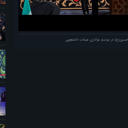
م حسین(ع) در مراسم عزاداری هیئات دانشجویی