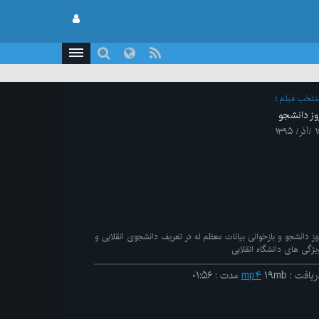
نتخب فیلم
وز دانشجو
ر/ ۱۳۹۵
وز دانشجو و بازخوانی بیانات معظم له در تعریف دانشجوی انقلابی و
یژگی های دانشگاه انقلابی
ریافت
:
۱۹mb
mp۴
مدت
:
۰۱:۵۶