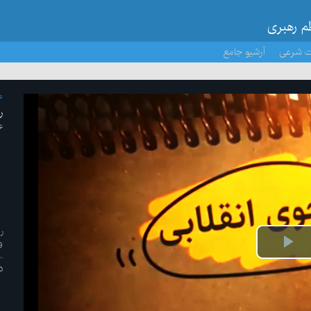
ظم رهبری
ت شرعی
آرشیو جامع
م
ر
۱۶ /آذ
ر
و
پخش
د
ویدیو