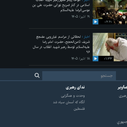
اسلامی در کنار ضریح نورانی حضرت علی‌ بن
موسی‌الرضا علیه‌السلام
۱۹ /تیر/ ۱۴۰۵
۰۲:۲۰
اخبار
لحظاتی از مراسم غبارروبی مضجع
شریف ثامن‌الحجج، حضرت امام رضا
علیه‌السلام توسط رهبر شهید انقلاب در سال
۹۶
۰۱:۳۳
۱۸ /تیر/ ۱۴۰۵
صاویر
ندای رهبری
هبرى
وحدت و همگرایی
آنگاه که آسمان سیاه شد
فلسطین
مهوري