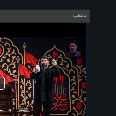
منتخب
پ