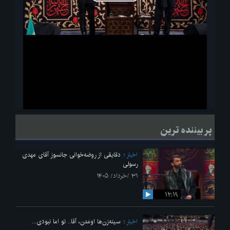
پخش
ویدیو
لحظاتی از قرائت زیارت اربعین امام حسین(ع) در مراسم عزاداری هیئات
پر بیننده ترین
دانشجویی
اخبار
دقایقی از روضه‌خوانی جانسوز آقای مهدی
رسولی
۳۱ /خرداد/ ۱۴۰۵
۱۲:۱۹
اخبار
سینه‌زن‌ها اومدن،‌ آقا.. تو اما نبودی...