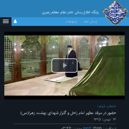
پایگاه اطلاع رسانی دفتر مقام معظم رهبری
ارسال نامه
وجوهات
پخش
ویدیو
منتخب فیلم
حضور در مرقد مطهر امام راحل و گلزار شهدای بهشت زهرا(س)
۱۳ /بهمن/ ۱۳۹۵
دریافت
:
۱۴mb
mp۴
مدت
:
۰۳:۴۴