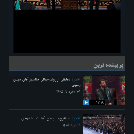
ویدیو
لحظاتی از قرائت زیارت اربعین امام حسین(ع) در مراسم عزاداری هیئات
پر بیننده ترین
دانشجویی
اخبار
دقایقی از روضه‌خوانی جانسوز آقای مهدی
رسولی
۳۱ /خرداد/ ۱۴۰۵
۱۲:۱۹
اخبار
سینه‌زن‌ها اومدن،‌ آقا.. تو اما نبودی...
۱ /تیر/ ۱۴۰۵