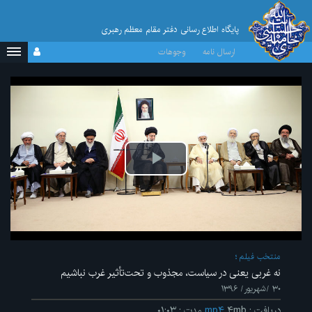
پایگاه اطلاع رسانی دفتر مقام معظم رهبری
ارسال نامه
وجوهات
پخش
ویدیو
منتخب فیلم
نه غربی یعنی در سیاست، مجذوب و تحت‌تأثیر غرب نباشیم
۳۰ /شهریور/ ۱۳۹۶
دریافت
:
۴mb
mp۴
مدت
:
۰۱:۰۳