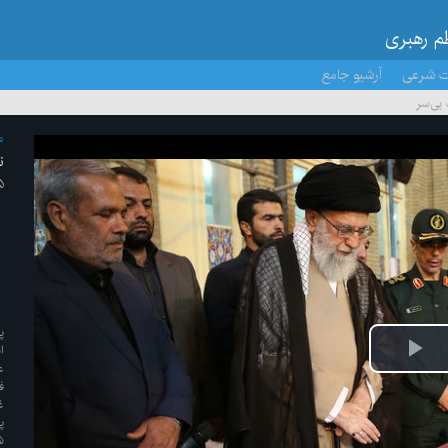
ظم رهبری
ت شرعی
آرشیو جامع
بی‌سر
م
ن
۵ /مهر/
پ
ا
پخش
ع
ف
ویدیو
غ
پ
ش