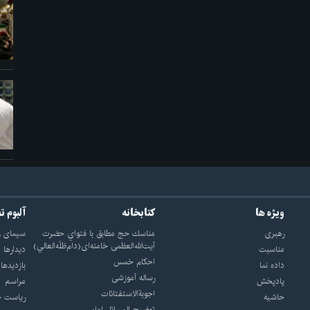
ویژه ها
کتابخانه
آلبوم ت
رهبری
مناسك حج مطابق با فتواي حضرت
سيماى ر
آيت‌الله‌العظمى خامنه‌اى(دام‌ظلّه‌العالي)
مناسبت
ديدارها
احکام خمس
داده نما
بازديدها
رساله آموزشی
پادپخش
مراسم
اجوبة‌الاستفتائات
حاشیه
رياست ج
توضيح المسائل امام