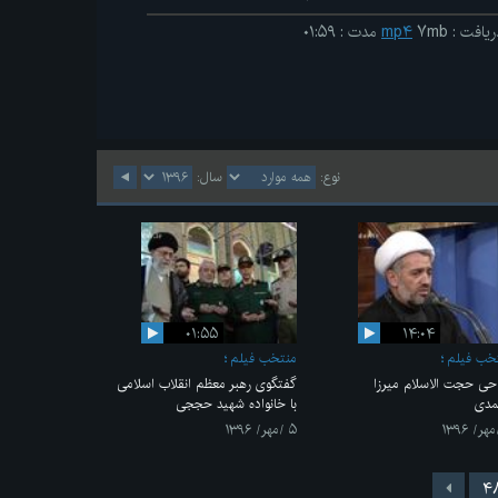
ریافت
:
۷mb
mp۴
مدت
:
۰۱:۵۹
نوع:
سال:
۰۱:۵۵
۱۴:۰۴
خب فیلم
منتخب فیلم
حی حجت الاسلام میرزا
گفتگوی رهبر معظم انقلاب اسلامی
مدی
با خانواده شهید حججی
۵ /مهر/ ۱۳۹۶
۴