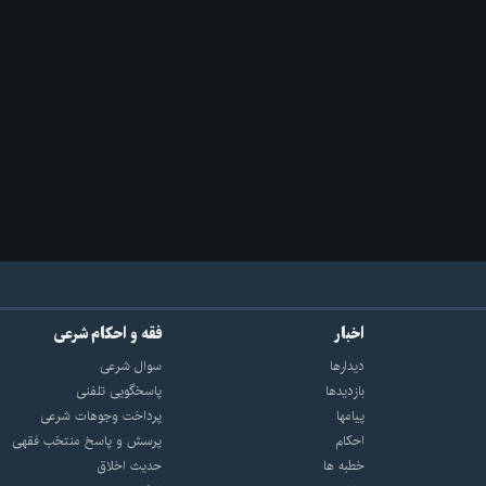
اخبار
فقه و احکام شرعی
دیدارها
سوال شرعی
بازديدها
پاسخگویی تلفنی
پيامها
پرداخت وجوهات شرعی
احكام
پرسش و پاسخ منتخب فقهی
خطبه ها
حدیث اخلاق