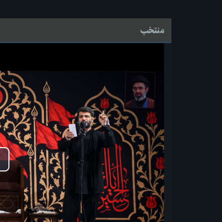
منتخب
پ