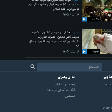
اسلامی در کنار ضریح نورانی حضرت علی‌ بن
موسی‌الرضا علیه‌السلام
۱۹ /تیر/ ۱۴۰۵
۰۲:۲۰
اخبار
لحظاتی از مراسم غبارروبی مضجع
شریف ثامن‌الحجج، حضرت امام رضا
علیه‌السلام توسط رهبر شهید انقلاب در سال
۹۶
۰۱:۳۳
۱۸ /تیر/ ۱۴۰۵
صاویر
ندای رهبری
هبرى
وحدت و همگرایی
آنگاه که آسمان سیاه شد
فلسطین
مهوري