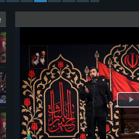
پ
خش
ویدیو