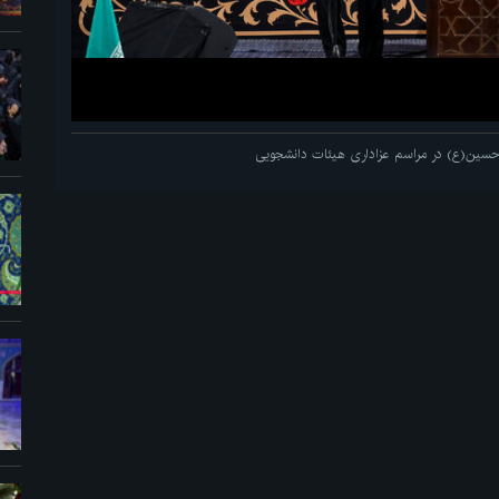
م حسین(ع) در مراسم عزاداری هیئات دانشجویی