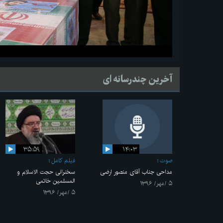
آخرین چندرسانه ای
۳۵:۵۹
۱۴:۰۳
صوت
فیلم کامل
مداحی جناب آقای منصور ارضی
سخنرانی حجت الاسلام و
المسلمین خاتمی
۵ /مهر/ ۱۳۹۶
۵ /مهر/ ۱۳۹۶