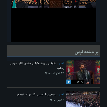
ویدیو
لحظاتی از قرائت زیارت اربعین امام حسین(ع) در مراسم عزاداری هیئات
پر بیننده ترین
دانشجویی
اخبار
دقایقی از روضه‌خوانی جانسوز آقای مهدی
رسولی
۳۱ /خرداد/ ۱۴۰۵
۱۲:۱۹
اخبار
سینه‌زن‌ها اومدن،‌ آقا.. تو اما نبودی...
۱ /تیر/ ۱۴۰۵