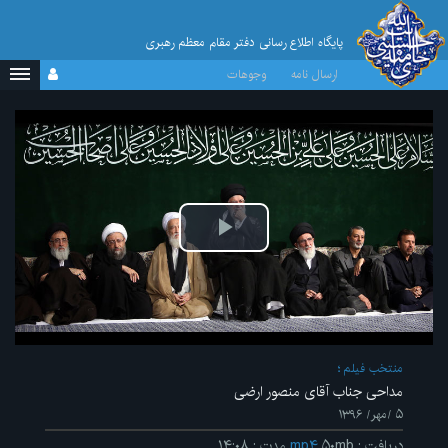
پایگاه اطلاع رسانی دفتر مقام معظم رهبری
ارسال نامه
وجوهات
پخش
ویدیو
منتخب فیلم
مداحی جناب آقای منصور ارضی
۵ /مهر/ ۱۳۹۶
دریافت
:
۵۰mb
mp۴
مدت
:
۱۴:۰۸