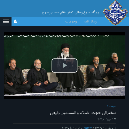
پایگاه اطلاع رسانی دفتر مقام معظم رهبری
ارسال نامه
وجوهات
پخش
ویدیو
صوت
سخنرانی حجت الاسلام و المسلمین رفیعی
۷ /مهر/ ۱۳۹۶
دریافت
:
۱۲mb
mp۳
مدت
:
۴۳:۰۸