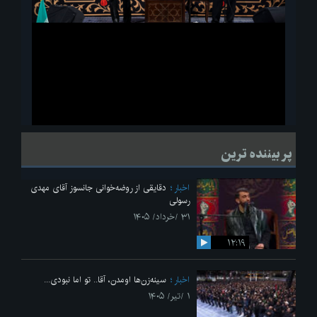
ویدیو
لحظاتی از قرائت زیارت اربعین امام حسین(ع) در مراسم عزاداری هیئات
پر بیننده ترین
دانشجویی
اخبار
دقایقی از روضه‌خوانی جانسوز آقای مهدی
رسولی
۳۱ /خرداد/ ۱۴۰۵
۱۲:۱۹
اخبار
سینه‌زن‌ها اومدن،‌ آقا.. تو اما نبودی...
۱ /تیر/ ۱۴۰۵