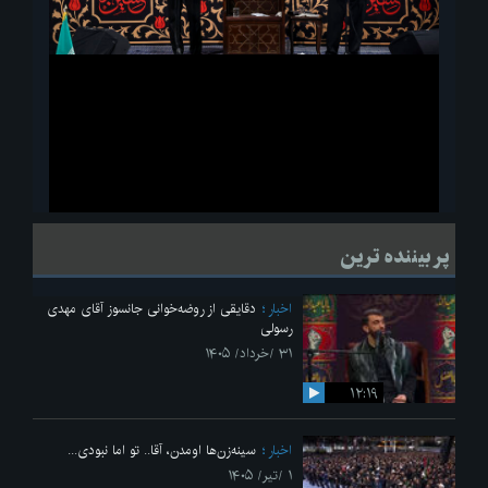
ویدیو
لحظاتی از قرائت زیارت اربعین امام حسین(ع) در مراسم عزاداری هیئات
پر بیننده ترین
دانشجویی
اخبار
دقایقی از روضه‌خوانی جانسوز آقای مهدی
رسولی
۳۱ /خرداد/ ۱۴۰۵
۱۲:۱۹
اخبار
سینه‌زن‌ها اومدن،‌ آقا.. تو اما نبودی...
۱ /تیر/ ۱۴۰۵