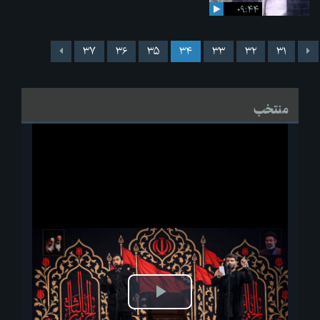
۰۹:۴۴
۳۷
۳۶
۳۵
۳۴
۳۳
۳۲
۳۱
منتخب
پخش