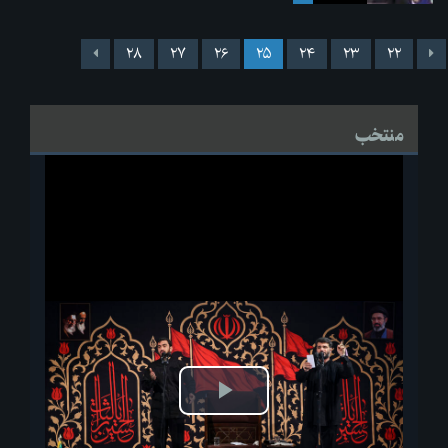
۲۸
۲۷
۲۶
۲۵
۲۴
۲۳
۲۲
منتخب
پخش