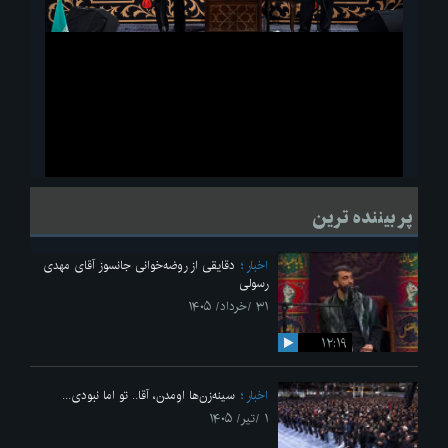
ویدیو
لحظاتی از قرائت زیارت اربعین امام حسین(ع) در مراسم عزاداری هیئات
پر بیننده ترین
دانشجویی
اخبار
دقایقی از روضه‌خوانی جانسوز آقای مهدی
رسولی
۳۱ /خرداد/ ۱۴۰۵
۱۲:۱۹
اخبار
سینه‌زن‌ها اومدن،‌ آقا.. تو اما نبودی...
۱ /تیر/ ۱۴۰۵