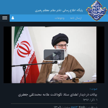
پایگاه اطلاع رسانی دفتر مقام معظم رهبری
ارسال نامه
وجوهات
پخش
ویدیو
صوت
بیانات در دیدار اعضای ستاد نکوداشت علامه محمدتقی جعفری
۱ /آذر/ ۱۳۹۶
دریافت
:
۴mb
mp۳
مدت
:
۱۳:۰۵