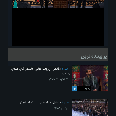
ویدیو
لحظاتی از قرائت زیارت اربعین امام حسین(ع) در مراسم عزاداری هیئات
پر بیننده ترین
دانشجویی
اخبار
دقایقی از روضه‌خوانی جانسوز آقای مهدی
رسولی
۳۱ /خرداد/ ۱۴۰۵
۱۲:۱۹
اخبار
سینه‌زن‌ها اومدن،‌ آقا.. تو اما نبودی...
۱ /تیر/ ۱۴۰۵