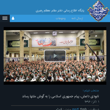
پایگاه اطلاع رسانی دفتر مقام معظم رهبری
ارسال نامه
وجوهات
پخش
ویدیو
منتخب فیلم
نابودی داعش، پیام جمهوری اسلامی را به گوش ملتها رساند
۱ /آذر/ ۱۳۹۶
دریافت
:
۴mb
mp۴
مدت
:
۰۱:۰۶