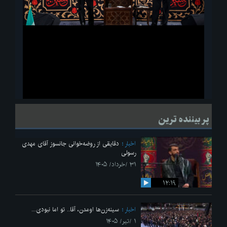
ویدیو
لحظاتی از قرائت زیارت اربعین امام حسین(ع) در مراسم عزاداری هیئات
پر بیننده ترین
دانشجویی
اخبار
دقایقی از روضه‌خوانی جانسوز آقای مهدی
رسولی
۳۱ /خرداد/ ۱۴۰۵
۱۲:۱۹
اخبار
سینه‌زن‌ها اومدن،‌ آقا.. تو اما نبودی...
۱ /تیر/ ۱۴۰۵