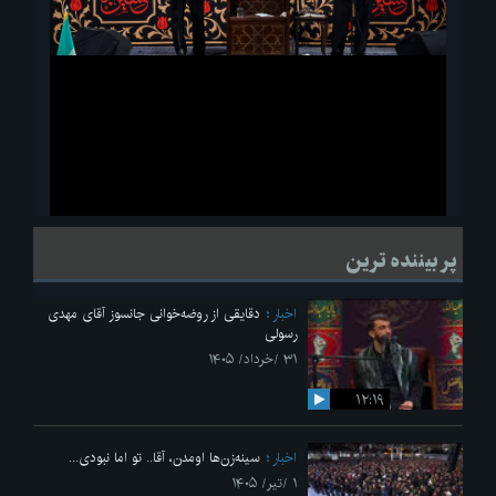
ویدیو
لحظاتی از قرائت زیارت اربعین امام حسین(ع) در مراسم عزاداری هیئات
پر بیننده ترین
دانشجویی
اخبار
دقایقی از روضه‌خوانی جانسوز آقای مهدی
رسولی
۳۱ /خرداد/ ۱۴۰۵
۱۲:۱۹
اخبار
سینه‌زن‌ها اومدن،‌ آقا.. تو اما نبودی...
۱ /تیر/ ۱۴۰۵