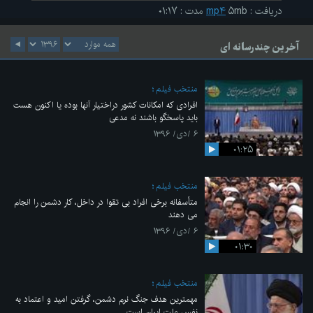
دریافت
:
۵mb
mp۴
مدت
:
۰۱:۱۷
آخرین چندرسانه ای
منتخب فیلم
افرادی که امکانات کشور دراختیار آنها بوده یا اکنون هست
باید پاسخگو باشند نه مدعی
۶ /دی/ ۱۳۹۶
۰۱:۲۵
منتخب فیلم
متأسفانه برخی افراد بی تقوا در داخل، کار دشمن را انجام
می دهند
۶ /دی/ ۱۳۹۶
۰۱:۳۰
منتخب فیلم
مهمترین هدف جنگ نرم دشمن، گرفتن امید و اعتماد به
نفسِ ملت ایران است