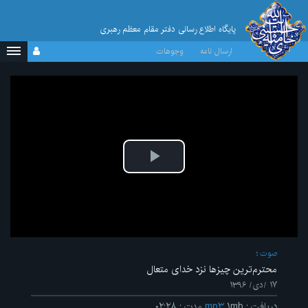
پایگاه اطلاع رسانی دفتر مقام معظم رهبری
ارسال نامه
وجوهات
پخش
ویدیو
صوت
محترم‌ترین چیزها نزد خدای متعال
۱۷ /دی/ ۱۳۹۶
دریافت
:
۱mb
mp۳
مدت
:
۰۲:۲۸