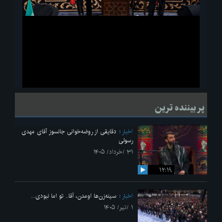
ویدیو
لحظاتی از قرائت زیارت اربعین امام حسین(ع) در مراسم عزاداری هیئات
پر بیننده ترین
دانشجویی
اخبار
دقایقی از روضه‌خوانی جانسوز آقای مهدی
رسولی
۳۱ /خرداد/ ۱۴۰۵
۱۲:۱۹
اخبار
سینه‌زن‌ها اومدن،‌ آقا.. تو اما نبودی...
۱ /تیر/ ۱۴۰۵