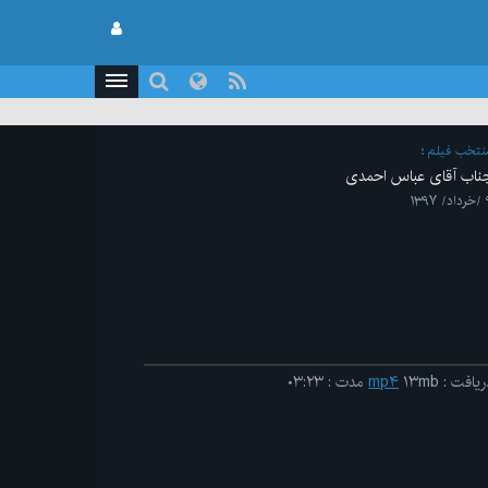
نتخب فیلم
ناب آقای عباس احمدی
۱۳۹۷
ریافت
:
۱۳mb
mp۴
مدت
:
۰۳:۲۳