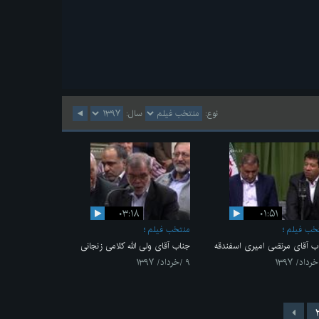
نوع:
سال:
۰۳:۱۸
۰۱:۵۱
خب فیلم
منتخب فیلم
ب آقای مرتضی امیری اسفندقه
جناب آقای ولی الله کلامی زنجانی
۹ /خرداد/ ۱۳۹۷