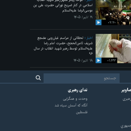
اسلامی در کنار ضریح نورانی حضرت علی‌ بن
موسی‌الرضا علیه‌السلام
۱۹ /تیر/ ۱۴۰۵
۰۲:۲۰
اخبار
لحظاتی از مراسم غبارروبی مضجع
شریف ثامن‌الحجج، حضرت امام رضا
علیه‌السلام توسط رهبر شهید انقلاب در سال
۹۶
۰۱:۳۳
۱۸ /تیر/ ۱۴۰۵
صاویر
ندای رهبری
هبرى
وحدت و همگرایی
آنگاه که آسمان سیاه شد
فلسطین
مهوري