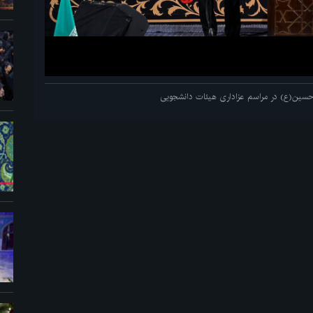
م حسین(ع) در مراسم عزاداری هیئات دانشجویی