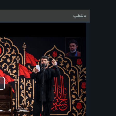
منتخب
پخ
وید