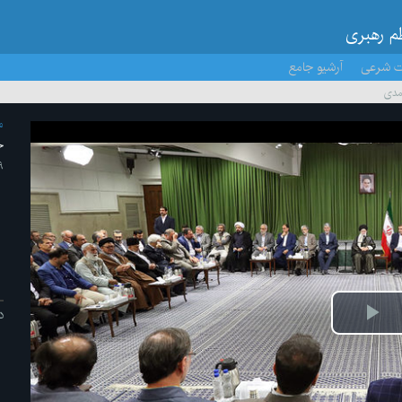
ظم رهبری
ت شرعی
آرشیو جامع
مدی
م
ج
۹ /خرداد/ 
د
ش
یو