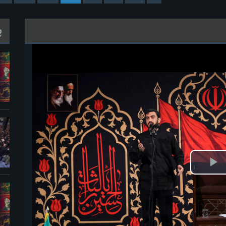
پ
ش
یو