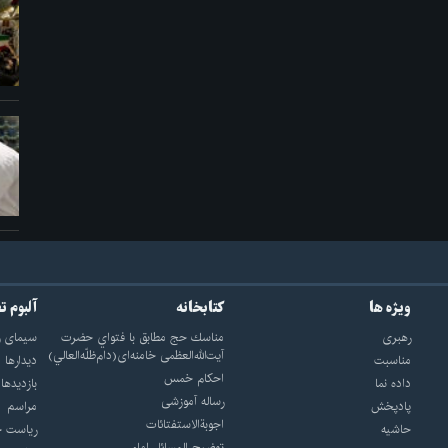
ویژه ها
کتابخانه
آلبوم ت
رهبری
مناسك حج مطابق با فتواي حضرت
سيماى ر
آيت‌الله‌العظمى خامنه‌اى(دام‌ظلّه‌العالي)
مناسبت
ديدارها
احکام خمس
داده نما
بازديدها
رساله آموزشی
پادپخش
مراسم
اجوبة‌الاستفتائات
حاشیه
رياست ج
توضيح المسائل امام