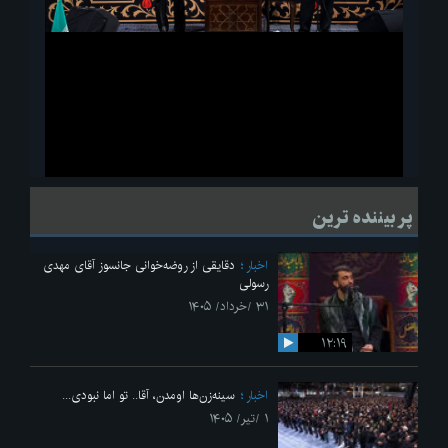
ویدیو
لحظاتی از قرائت زیارت اربعین امام حسین(ع) در مراسم عزاداری هیئات
پر بیننده ترین
دانشجویی
اخبار
دقایقی از روضه‌خوانی جانسوز آقای مهدی
رسولی
۳۱ /خرداد/ ۱۴۰۵
۱۲:۱۹
اخبار
سینه‌زن‌ها اومدن،‌ آقا.. تو اما نبودی...
۱ /تیر/ ۱۴۰۵