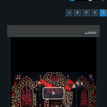
۴
۳
۲
۱
منتخب
پخش