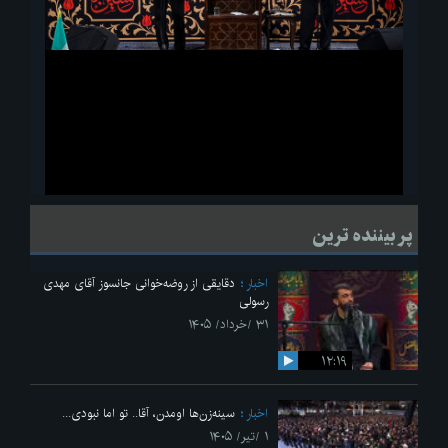
ویدیو
لحظاتی از قرائت زیارت اربعین امام حسین(ع) در مراسم عزاداری هیئات
پر بیننده ترین
دانشجویی
اخبار
دقایقی از روضه‌خوانی جانسوز آقای مهدی
رسولی
۳۱ /خرداد/ ۱۴۰۵
۱۲:۱۹
اخبار
سینه‌زن‌ها اومدن،‌ آقا.. تو اما نبودی...
۱ /تیر/ ۱۴۰۵