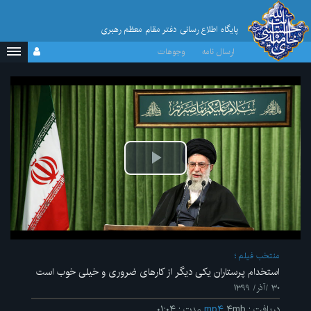
پایگاه اطلاع رسانی دفتر مقام معظم رهبری
ارسال نامه
وجوهات
پخش
ویدیو
منتخب فیلم
استخدام پرستاران یکی دیگر از کارهای ضروری و خیلی خوب است
۳۰ /آذر/ ۱۳۹۹
دریافت
:
۴mb
mp۴
مدت
:
۰۱:۰۴