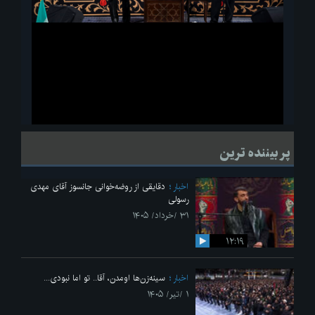
ویدیو
لحظاتی از قرائت زیارت اربعین امام حسین(ع) در مراسم عزاداری هیئات
پر بیننده ترین
دانشجویی
اخبار
دقایقی از روضه‌خوانی جانسوز آقای مهدی
رسولی
۳۱ /خرداد/ ۱۴۰۵
۱۲:۱۹
اخبار
سینه‌زن‌ها اومدن،‌ آقا.. تو اما نبودی...
۱ /تیر/ ۱۴۰۵