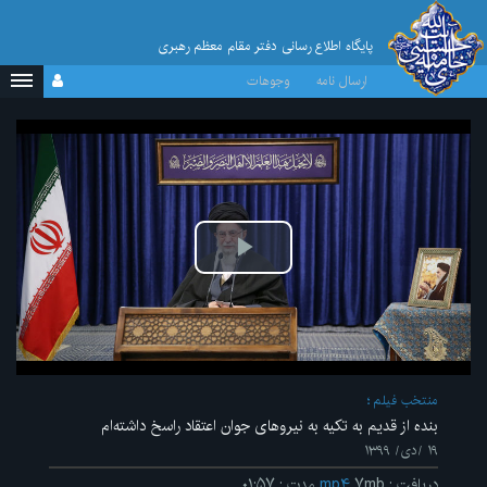
پایگاه اطلاع رسانی دفتر مقام معظم رهبری
ارسال نامه
وجوهات
پخش
ویدیو
منتخب فیلم
بنده از قدیم به تکیه به نیروهای جوان اعتقاد راسخ داشته‌ام
۱۹ /دی/ ۱۳۹۹
دریافت
:
۷mb
mp۴
مدت
:
۰۱:۵۷