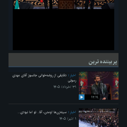
ویدیو
لحظاتی از قرائت زیارت اربعین امام حسین(ع) در مراسم عزاداری هیئات
پر بیننده ترین
دانشجویی
اخبار
دقایقی از روضه‌خوانی جانسوز آقای مهدی
رسولی
۳۱ /خرداد/ ۱۴۰۵
۱۲:۱۹
اخبار
سینه‌زن‌ها اومدن،‌ آقا.. تو اما نبودی...
۱ /تیر/ ۱۴۰۵