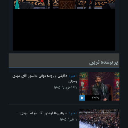
ویدیو
لحظاتی از قرائت زیارت اربعین امام حسین(ع) در مراسم عزاداری هیئات
پر بیننده ترین
دانشجویی
اخبار
دقایقی از روضه‌خوانی جانسوز آقای مهدی
رسولی
۳۱ /خرداد/ ۱۴۰۵
۱۲:۱۹
اخبار
سینه‌زن‌ها اومدن،‌ آقا.. تو اما نبودی...
۱ /تیر/ ۱۴۰۵