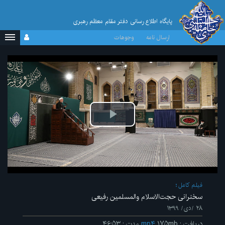
پایگاه اطلاع رسانی دفتر مقام معظم رهبری
ارسال نامه
وجوهات
پخش
ویدیو
فیلم کامل
سخنرانی حجت‌الاسلام والمسلمین رفیعی
۲۸ /دی/ ۱۳۹۹
دریافت
:
۱۷۵mb
mp۴
مدت
:
۴۶:۵۳