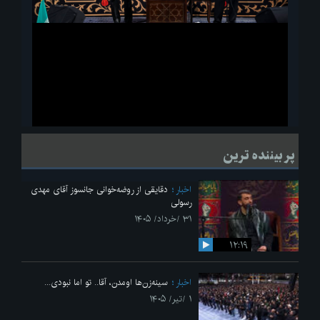
ویدیو
لحظاتی از قرائت زیارت اربعین امام حسین(ع) در مراسم عزاداری هیئات
پر بیننده ترین
دانشجویی
اخبار
دقایقی از روضه‌خوانی جانسوز آقای مهدی
رسولی
۳۱ /خرداد/ ۱۴۰۵
۱۲:۱۹
اخبار
سینه‌زن‌ها اومدن،‌ آقا.. تو اما نبودی...
۱ /تیر/ ۱۴۰۵