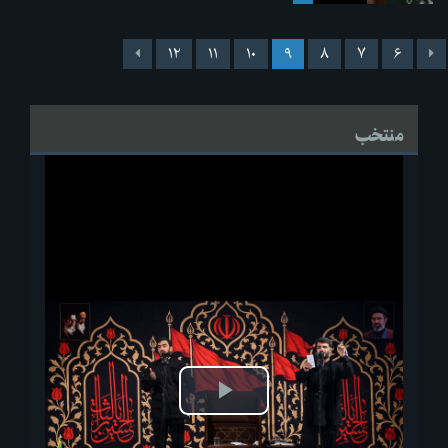
۱۲
۱۱
۱۰
۹
۸
۷
۶
منتخب
پخش