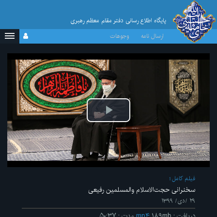
پایگاه اطلاع رسانی دفتر مقام معظم رهبری
ارسال نامه
وجوهات
پخش
ویدیو
فیلم کامل
سخنرانی حجت‌الاسلام والمسلمین رفیعی
۲۹ /دی/ ۱۳۹۹
دریافت
:
۱۸۹mb
mp۴
مدت
:
۵۰:۳۷