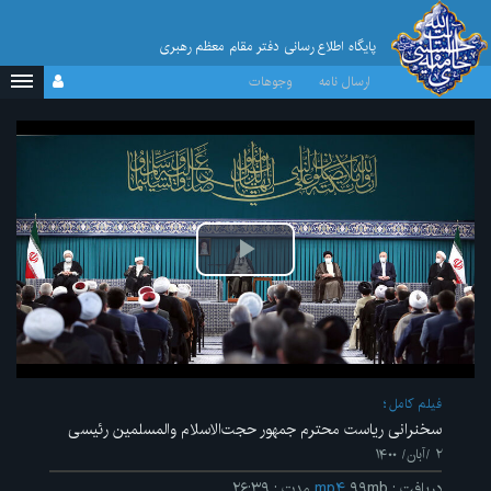
پایگاه اطلاع رسانی دفتر مقام معظم رهبری
ارسال نامه
وجوهات
پخش
ویدیو
فیلم کامل
سخنرانی ریاست محترم جمهور حجت‌الاسلام والمسلمین رئیسی
۲ /آبان/ ۱۴۰۰
دریافت
:
۹۹mb
mp۴
مدت
:
۲۶:۳۹