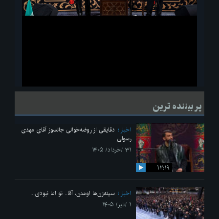
ویدیو
لحظاتی از قرائت زیارت اربعین امام حسین(ع) در مراسم عزاداری هیئات
پر بیننده ترین
دانشجویی
اخبار
دقایقی از روضه‌خوانی جانسوز آقای مهدی
رسولی
۳۱ /خرداد/ ۱۴۰۵
۱۲:۱۹
اخبار
سینه‌زن‌ها اومدن،‌ آقا.. تو اما نبودی...
۱ /تیر/ ۱۴۰۵