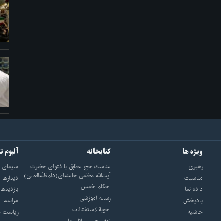
ویژه ها
کتابخانه
آلبوم ت
رهبری
مناسك حج مطابق با فتواي حضرت
سيماى ر
آيت‌الله‌العظمى خامنه‌اى(دام‌ظلّه‌العالي)
مناسبت
ديدارها
احکام خمس
داده نما
بازديدها
رساله آموزشی
پادپخش
مراسم
اجوبة‌الاستفتائات
حاشیه
رياست ج
توضيح المسائل امام