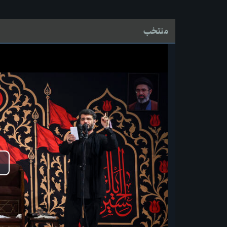
منتخب
پخ
وید