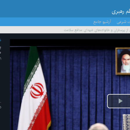
ظم رهبری
ت شرعی
آرشیو جامع
 از پرستاران و خانواده‌های شهدای مدافع سلامت
ف
ب
م
۲۱ /آذ
ش
د
یو