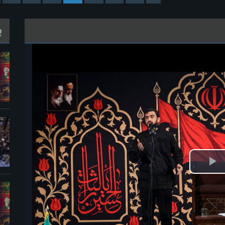
پ
ش
یو