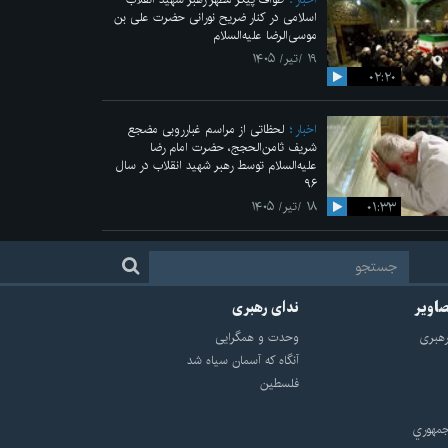
اسلامی در کنار ضریح نورانی حضرت علی‌ بن
موسی‌الرضا علیه‌السلام
۱۹ /تیر/ ۱۴۰۵
۰۲:۲۰
اخبار
لحظاتی از مراسم غبارروبی مضجع
شریف ثامن‌الحجج، حضرت امام رضا
علیه‌السلام توسط رهبر شهید انقلاب در سال
۹۶
۰۱:۳۳
۱۸ /تیر/ ۱۴۰۵
صاویر
ندای رهبری
هبرى
وحدت و همگرایی
آنگاه که آسمان سیاه شد
فلسطین
مهوري