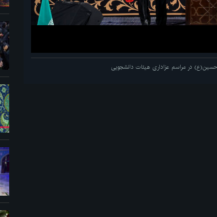
م حسین(ع) در مراسم عزاداری هیئات دانشجویی