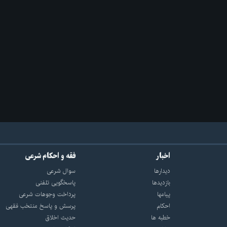
اخبار
فقه و احکام شرعی
دیدارها
سوال شرعی
بازديدها
پاسخگویی تلفنی
پيامها
پرداخت وجوهات شرعی
احكام
پرسش و پاسخ منتخب فقهی
خطبه ها
حدیث اخلاق