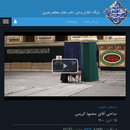
پایگاه اطلاع رسانی دفتر مقام معظم رهبری
ارسال نامه
وجوهات
پخش
ویدیو
منتخب فیلم
مداحی آقای محمود کریمی
۱۵ /دی/ ۱۴۰۰
دریافت
:
۸۱mb
mp۴
مدت
:
۲۱:۵۵