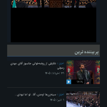
ویدیو
لحظاتی از قرائت زیارت اربعین امام حسین(ع) در مراسم عزاداری هیئات
پر بیننده ترین
دانشجویی
اخبار
دقایقی از روضه‌خوانی جانسوز آقای مهدی
رسولی
۳۱ /خرداد/ ۱۴۰۵
۱۲:۱۹
اخبار
سینه‌زن‌ها اومدن،‌ آقا.. تو اما نبودی...
۱ /تیر/ ۱۴۰۵