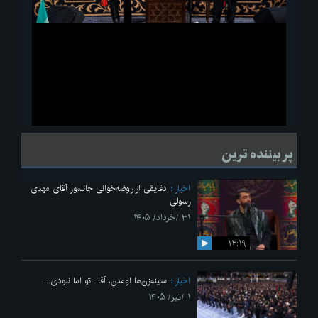
ویدیو
لحظاتی از قرائت زیارت اربعین امام حسین(ع) در مراسم عزاداری هیئات
پر بیننده ترین
دانشجویی
اخبار
دقایقی از روضه‌خوانی جانسوز آقای مهدی
رسولی
۳۱ /خرداد/ ۱۴۰۵
۱۲:۱۹
اخبار
سینه‌زن‌ها اومدن،‌ آقا.. تو اما نبودی...
۱ /تیر/ ۱۴۰۵