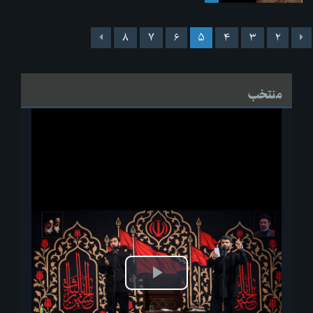
۸
۷
۶
۵
۴
۳
۲
منتخب
پخش