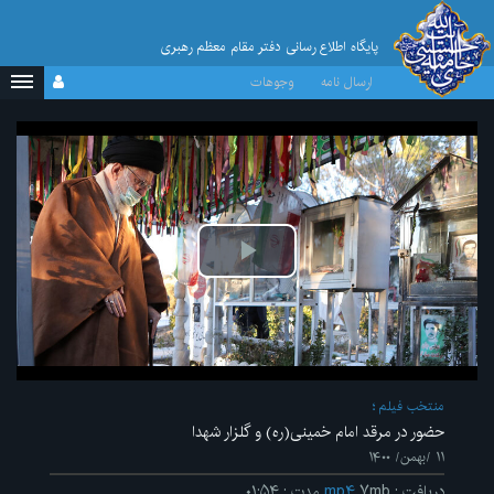
پایگاه اطلاع رسانی دفتر مقام معظم رهبری
ارسال نامه
وجوهات
پخش
ویدیو
منتخب فیلم
حضور در مرقد امام خمینی(ره) و گلزار شهدا
۱۱ /بهمن/ ۱۴۰۰
دریافت
:
۷mb
mp۴
مدت
:
۰۱:۵۴