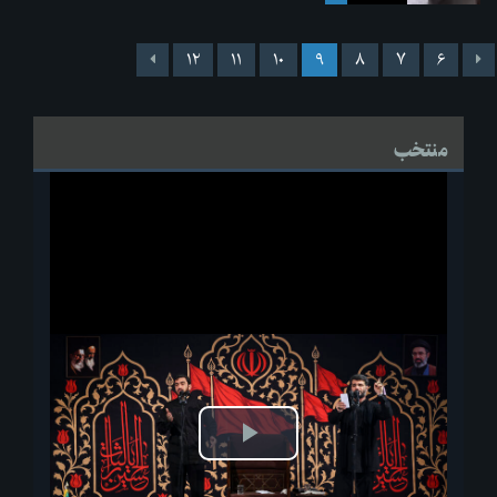
۱۲
۱۱
۱۰
۹
۸
۷
۶
منتخب
پخش