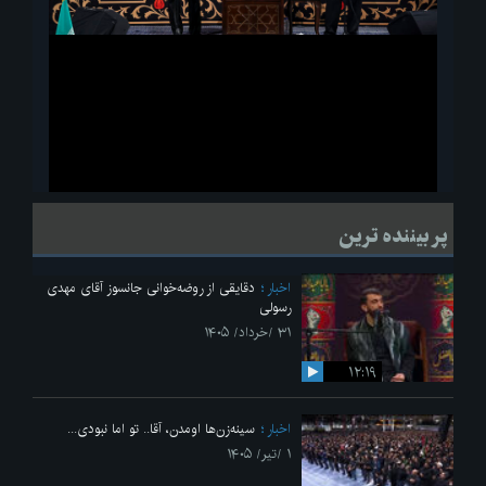
ویدیو
لحظاتی از قرائت زیارت اربعین امام حسین(ع) در مراسم عزاداری هیئات
پر بیننده ترین
دانشجویی
اخبار
دقایقی از روضه‌خوانی جانسوز آقای مهدی
رسولی
۳۱ /خرداد/ ۱۴۰۵
۱۲:۱۹
اخبار
سینه‌زن‌ها اومدن،‌ آقا.. تو اما نبودی...
۱ /تیر/ ۱۴۰۵