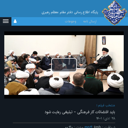
پایگاه اطلاع رسانی دفتر مقام معظم رهبری
ارسال نامه
وجوهات
پخش
ویدیو
منتخب فیلم
باید اقتضائات کار فرهنگی - تبلیغی رعایت شود
۲۸ /دی/ ۱۴۰۱
دریافت
:
۶mb
mp۴
مدت
:
۰۰:۴۰