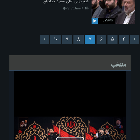
شعرخوانی آقای سعید حدادیان
۲۵ /اسفند/ ۱۴۰۳
۰۷:۳۵
۱۰
۹
۸
۷
۶
۵
۴
منتخب