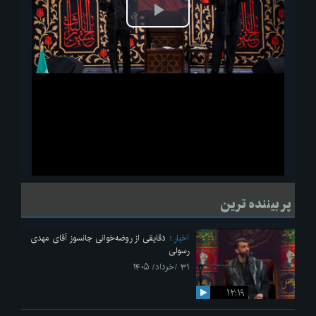
پخش
ویدیو
لحظاتی از قرائت زیارت اربعین امام حسین(ع) در مراسم عزاداری هیئات
پر بیننده ترین
دانشجویی
اخبار
دقایقی از روضه‌خوانی جانسوز آقای مهدی
رسولی
۳۱ /خرداد/ ۱۴۰۵
۱۲:۱۹