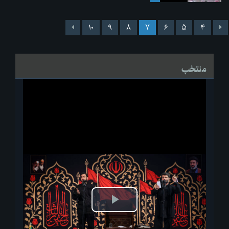
۱۰
۹
۸
۷
۶
۵
۴
منتخب
پخش