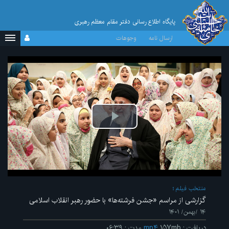
پایگاه اطلاع رسانی دفتر مقام معظم رهبری
ارسال نامه
وجوهات
پخش
ویدیو
منتخب فیلم
گزارشی از مراسم «جشن فرشته‌ها» با حضور رهبر انقلاب اسلامی
۱۴ /بهمن/ ۱۴۰۱
دریافت
:
۱۵۷mb
mp۴
مدت
:
۰۶:۳۹