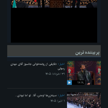
ویدیو
لحظاتی از قرائت زیارت اربعین امام حسین(ع) در مراسم عزاداری هیئات
پر بیننده ترین
دانشجویی
اخبار
دقایقی از روضه‌خوانی جانسوز آقای مهدی
رسولی
۳۱ /خرداد/ ۱۴۰۵
۱۲:۱۹
اخبار
سینه‌زن‌ها اومدن،‌ آقا.. تو اما نبودی...
۱ /تیر/ ۱۴۰۵