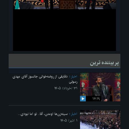
ویدیو
لحظاتی از قرائت زیارت اربعین امام حسین(ع) در مراسم عزاداری هیئات
پر بیننده ترین
دانشجویی
اخبار
دقایقی از روضه‌خوانی جانسوز آقای مهدی
رسولی
۳۱ /خرداد/ ۱۴۰۵
۱۲:۱۹
اخبار
سینه‌زن‌ها اومدن،‌ آقا.. تو اما نبودی...
۱ /تیر/ ۱۴۰۵