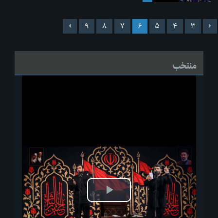
۹
۸
۷
۶
۵
۴
۳
منتخب
پخش