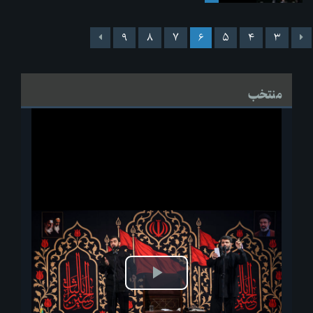
۹
۸
۷
۶
۵
۴
۳
منتخب
پخش