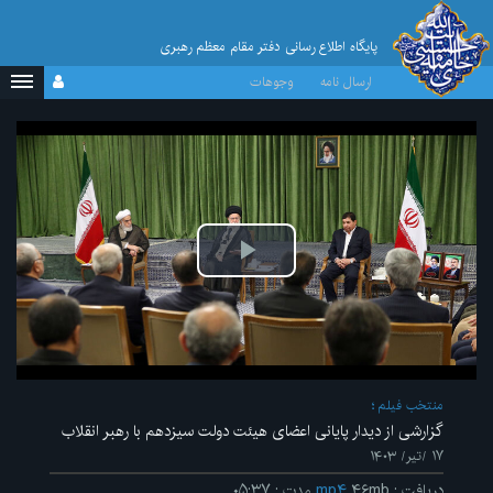
پایگاه اطلاع رسانی دفتر مقام معظم رهبری
ارسال نامه
وجوهات
پخش
ویدیو
منتخب فیلم
گزارشی از دیدار پایانی اعضای هیئت دولت سیزدهم با رهبر انقلاب
۱۷ /تیر/ ۱۴۰۳
دریافت
:
۴۶mb
mp۴
مدت
:
۰۵:۳۷