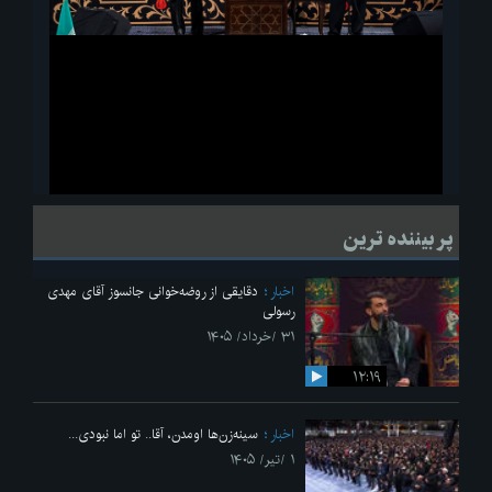
ویدیو
لحظاتی از قرائت زیارت اربعین امام حسین(ع) در مراسم عزاداری هیئات
پر بیننده ترین
دانشجویی
اخبار
دقایقی از روضه‌خوانی جانسوز آقای مهدی
رسولی
۳۱ /خرداد/ ۱۴۰۵
۱۲:۱۹
اخبار
سینه‌زن‌ها اومدن،‌ آقا.. تو اما نبودی...
۱ /تیر/ ۱۴۰۵