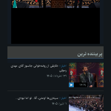
ویدیو
لحظاتی از قرائت زیارت اربعین امام حسین(ع) در مراسم عزاداری هیئات
پر بیننده ترین
دانشجویی
اخبار
دقایقی از روضه‌خوانی جانسوز آقای مهدی
رسولی
۳۱ /خرداد/ ۱۴۰۵
۱۲:۱۹
اخبار
سینه‌زن‌ها اومدن،‌ آقا.. تو اما نبودی...
۱ /تیر/ ۱۴۰۵