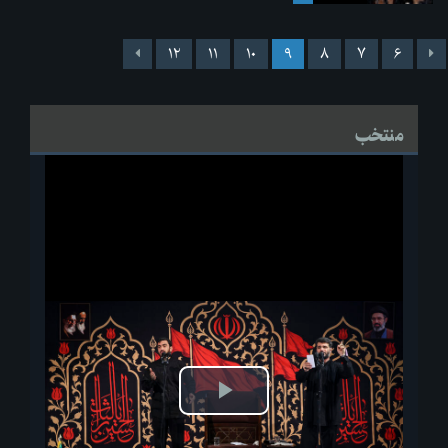
۱۲
۱۱
۱۰
۹
۸
۷
۶
منتخب
پخش