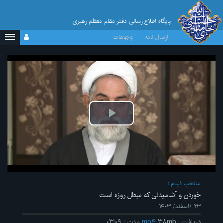
پایگاه اطلاع رسانی دفتر مقام معظم رهبری
ارسال نامه
وجوهات
پخش
ویدیو
منتخب فیلم
خوردن و آشامیدنی که مبطل روزه است
۲۳ /اسفند/ ۱۴۰۳
دریافت
:
۳۸mb
mp۴
مدت
:
۰۳:۰۹