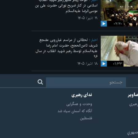
اسلامی در کنار ضریح نورانی حضرت علی‌ بن
موسی‌الرضا علیه‌السلام
۱۹ /تیر/ ۱۴۰۵
۰۲:۲۰
اخبار
لحظاتی از مراسم غبارروبی مضجع
شریف ثامن‌الحجج، حضرت امام رضا
علیه‌السلام توسط رهبر شهید انقلاب در سال
۹۶
۰۱:۳۳
۱۸ /تیر/ ۱۴۰۵
صاویر
ندای رهبری
هبرى
وحدت و همگرایی
آنگاه که آسمان سیاه شد
فلسطین
مهوري