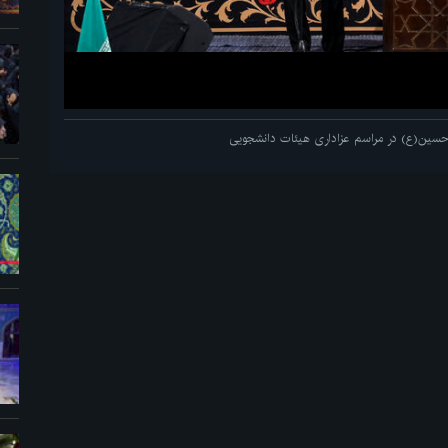
م حسین(ع) در مراسم عزاداری هیئات دانشجویی