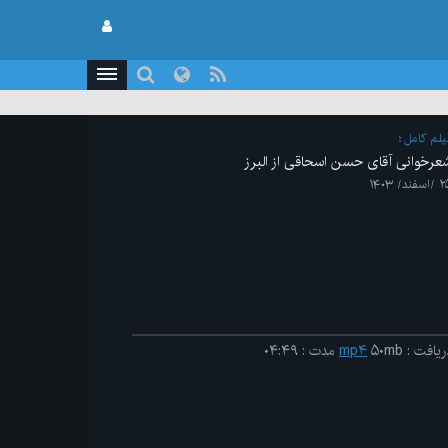
یلم کامل
عرخوانی ‌آقای حسن اسحاقی از البرز
سفند/ ۱۴۰۳
ریافت
:
۵۰mb
mp۴
مدت
:
۰۴:۴۹