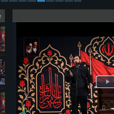
پ
خش
ویدیو