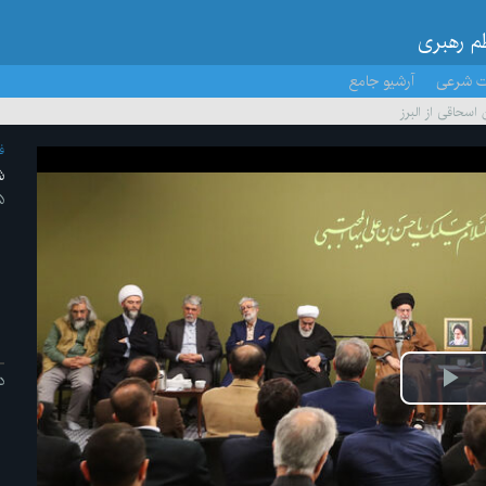
ظم رهبری
ت شرعی
آرشیو جامع
اسحاقی از البرز
ف
ش
۲۵ /ا
د
پخش
ویدیو