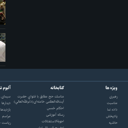
ویژه ها
کتابخانه
آلبوم ت
رهبری
مناسك حج مطابق با فتواي حضرت
سيماى ر
آيت‌الله‌العظمى خامنه‌اى(دام‌ظلّه‌العالي)
مناسبت
ديدارها
احکام خمس
داده نما
بازديدها
رساله آموزشی
پادپخش
مراسم
اجوبة‌الاستفتائات
حاشیه
رياست ج
توضيح المسائل امام