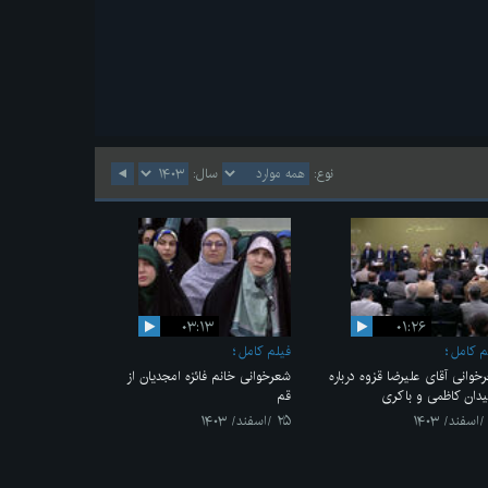
نوع:
سال:
۰۳:۱۳
۰۱:۲۶
م کامل
فیلم کامل
خوانی آقای علیرضا قزوه درباره
شعرخوانی خانم فائزه امجدیان از
دان کاظمی و باکری
قم
۲۵ /اسفند/ ۱۴۰۳