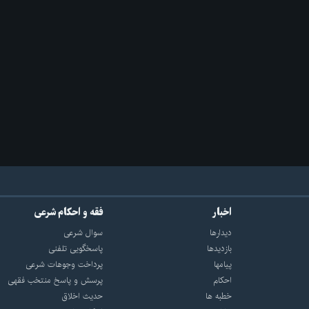
اخبار
فقه و احکام شرعی
دیدارها
سوال شرعی
بازديدها
پاسخگویی تلفنی
پيامها
پرداخت وجوهات شرعی
احكام
پرسش و پاسخ منتخب فقهی
خطبه ها
حدیث اخلاق