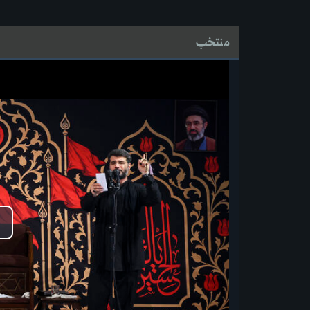
منتخب
پ