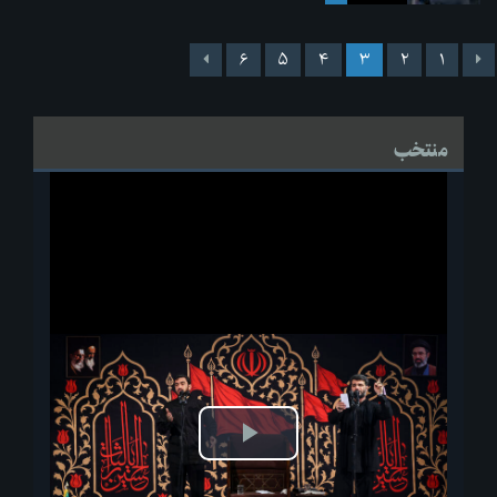
۶
۵
۴
۳
۲
۱
منتخب
پخش