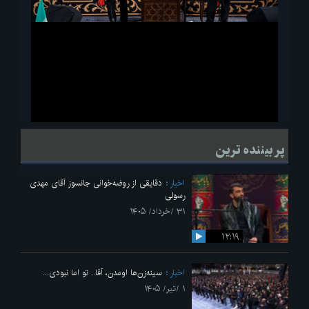
ویدیو
لحظاتی از قرائت زیارت اربعین امام حسین(ع) در مراسم عزاداری هیئات
پر بیننده ترین
دانشجویی
اخبار
دقایقی از روضه‌خوانی جانسوز آقای مهدی
رسولی
۳۱ /خرداد/ ۱۴۰۵
۱۲:۱۹
اخبار
سینه‌زن‌ها اومدن،‌ آقا.. تو اما نبودی...
۱ /تیر/ ۱۴۰۵