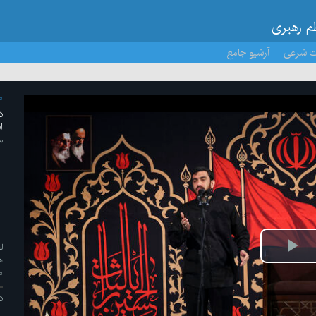
ظم رهبری
ت شرعی
آرشیو جامع
م
د
ا
۱۳ /م
ل
پخش
ه
م
ویدیو
د