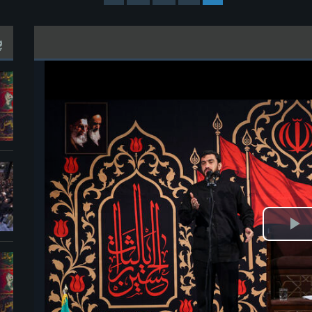
پ
خش
ویدیو