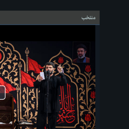
منتخب
پ