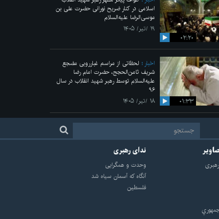
اسلامی در کنار ضریح نورانی حضرت علی‌ بن
موسی‌الرضا علیه‌السلام
۱۹ /تیر/ ۱۴۰۵
۰۲:۲۰
اخبار
لحظاتی از مراسم غبارروبی مضجع
شریف ثامن‌الحجج، حضرت امام رضا
علیه‌السلام توسط رهبر شهید انقلاب در سال
۹۶
۰۱:۳۳
۱۸ /تیر/ ۱۴۰۵
صاویر
ندای رهبری
هبرى
وحدت و همگرایی
آنگاه که آسمان سیاه شد
فلسطین
مهوري