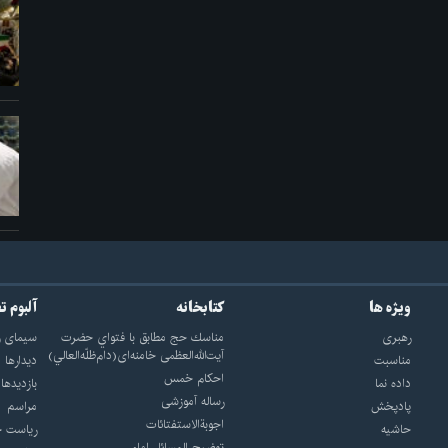
ویژه ها
کتابخانه
آلبوم ت
رهبری
مناسك حج مطابق با فتواي حضرت
سيماى ر
آيت‌الله‌العظمى خامنه‌اى(دام‌ظلّه‌العالي)
مناسبت
ديدارها
احکام خمس
داده نما
بازديدها
رساله آموزشی
پادپخش
مراسم
اجوبة‌الاستفتائات
حاشیه
رياست ج
توضيح المسائل امام