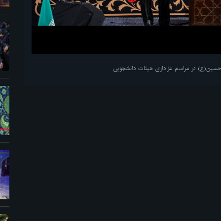
م حسین(ع) در مراسم عزاداری هیئات دانشجویی