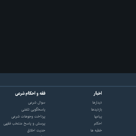
اخبار
فقه و احکام شرعی
دیدارها
سوال شرعی
بازديدها
پاسخگویی تلفنی
پيامها
پرداخت وجوهات شرعی
احكام
پرسش و پاسخ منتخب فقهی
خطبه ها
حدیث اخلاق