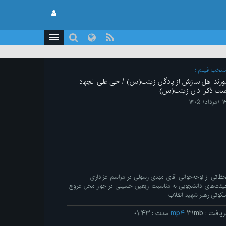
نتخب فیلم
ورند اهل سازش از پادگان زینب(س) / حی علی الجهاد
ست ذکر اذان زینب(س)
رداد/ ۱۴۰۵
حظاتی از نوحه‌خوانی آقای مهدی رسولی در مراسم عزاداری
یئت‌های دانشجویی به مناسبت اربعین حسینی در جوار محل عروج
لکوتی رهبر شهید انقلاب
ریافت
:
۳۱mb
mp۴
مدت
:
۰۱:۴۳