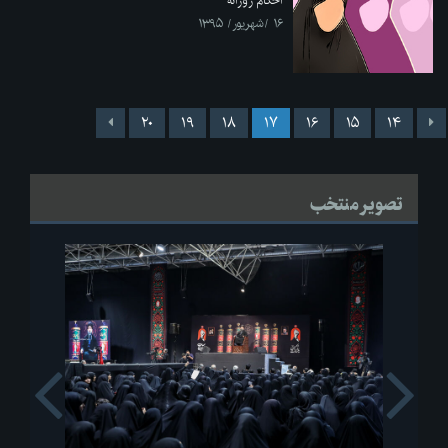
احکام روزانه
۱۶ /شهریور/ ۱۳۹۵
۲۰
۱۹
۱۸
۱۷
۱۶
۱۵
۱۴
تصویر منتخب
s
Next