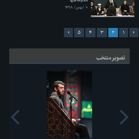
سلام‌الله‌علیها
۱۰ /بهمن/ ۱۳۹۸
۵
۴
۳
۲
۱
تصویر منتخب
s
Next