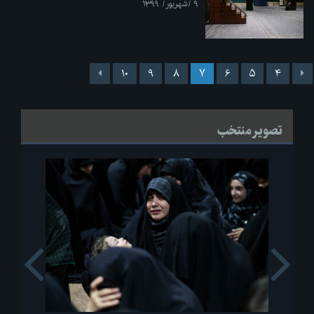
۹ /شهریور/ ۱۳۹۹
۱۰
۹
۸
۷
۶
۵
۴
تصویر منتخب
s
Next