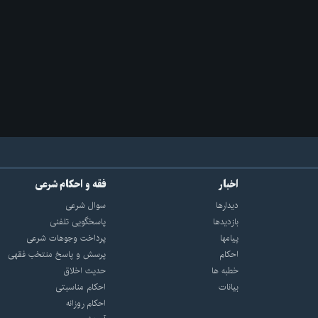
اخبار
فقه و احکام شرعی
دیدارها
سوال شرعی
بازديدها
پاسخگویی تلفنی
پيامها
پرداخت وجوهات شرعی
احكام
پرسش و پاسخ منتخب فقهی
خطبه ها
حدیث اخلاق
بیانات
احکام مناسبتی
احکام روزانه