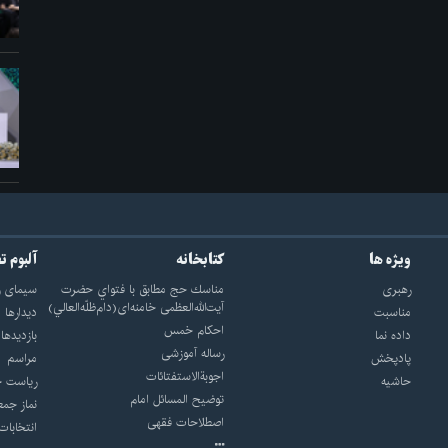
ویژه ها
کتابخانه
آلبوم ت
رهبری
مناسك حج مطابق با فتواي حضرت
سيماى ر
آيت‌الله‌العظمى خامنه‌اى(دام‌ظلّه‌العالي)
مناسبت
ديدارها
احکام خمس
داده نما
بازديدها
رساله آموزشی
پادپخش
مراسم
اجوبة‌الاستفتائات
حاشیه
رياست ج
توضيح المسائل امام
نماز جمع
اصطلاحات فقهى
انتخابات