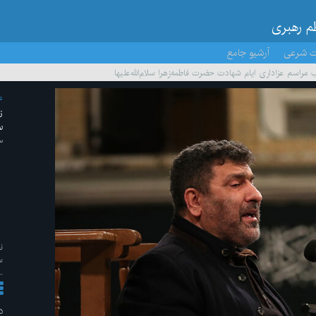
ظم رهبری
ت شرعی
آرشیو جامع
راسم عزاداری ایام شهادت حضرت فاطمه‌زهرا سلام‌الله‌علیها
م
ن
س
۱۳ /
ن
سل
د