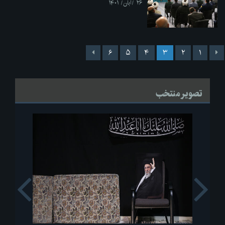
۲۶ /آبان/ ۱۴۰۱
۶
۵
۴
۳
۲
۱
تصویر منتخب
s
Next