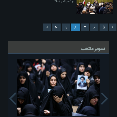
۳ /خرداد/ ۱۴۰۲
۱۰
۹
۸
۷
۶
۵
تصویر منتخب
s
Next