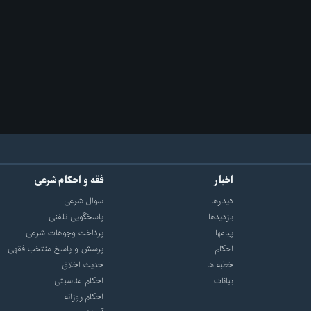
اخبار
فقه و احکام شرعی
دیدارها
سوال شرعی
بازديدها
پاسخگویی تلفنی
پيامها
پرداخت وجوهات شرعی
احكام
پرسش و پاسخ منتخب فقهی
خطبه ها
حدیث اخلاق
بیانات
احکام مناسبتی
احکام روزانه