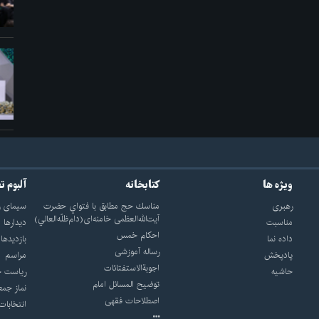
ویژه ها
کتابخانه
آلبوم ت
رهبری
مناسك حج مطابق با فتواي حضرت
سيماى ر
آيت‌الله‌العظمى خامنه‌اى(دام‌ظلّه‌العالي)
مناسبت
ديدارها
احکام خمس
داده نما
بازديدها
رساله آموزشی
پادپخش
مراسم
اجوبة‌الاستفتائات
حاشیه
رياست ج
توضيح المسائل امام
نماز جمع
اصطلاحات فقهى
انتخابات