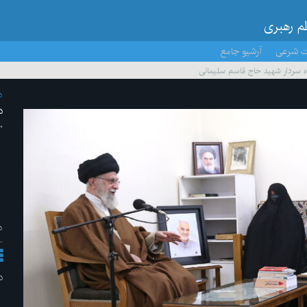
ظم رهبری
ت شرعی
آرشیو جامع
ده سردار شهید حاج قاسم سلیمانی
د
د
۱۰ /دی
د
د