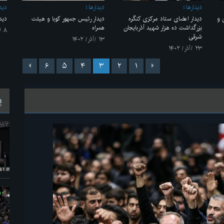
ديدارها
ديدارها
ديدا
 و
دیدار اعضای ستاد مرکزی کنگره
دیدار رئیس جمهور کوبا و هیئت
دید
بزرگداشت ده هزار شهید آذربایجان
همراه
۸ /آذر/ ۱۴۰۲
شرقی
۱۳ /آذر/ ۱۴۰۲
۲۳ /آذر/ ۱۴۰۲
۶
۵
۴
۳
۲
۱
پ